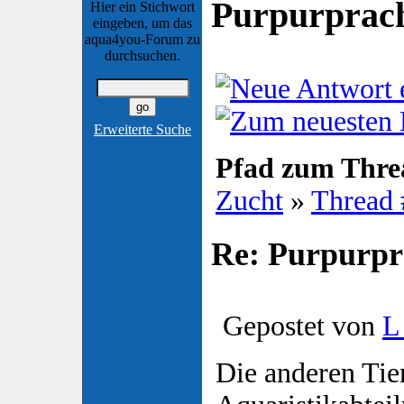
Purpurprac
Hier ein Stichwort
eingeben, um das
aqua4you-Forum zu
durchsuchen.
Erweiterte Suche
Pfad zum Thre
Zucht
»
Thread
Re: Purpurpr
Gepostet von
L
Die anderen Tier