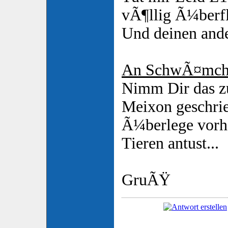
vÃ¶llig Ã¼berf
Und deinen ande
An SchwÃ¤mch
Nimm Dir das z
Meixon geschrie
Ã¼berlege vorhe
Tieren antust...
GruÃŸ