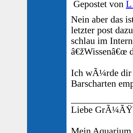
Gepostet von
L
Nein aber das is
letzter post daz
schlau im Intern
â€žWissenâ€œ 
Ich wÃ¼rde dir
Barscharten emp
_____________
Liebe GrÃ¼ÃŸe
Mein Aquarium 