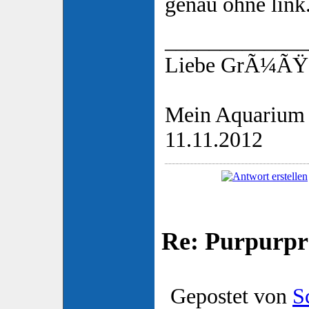
genau ohne link
_____________
Liebe GrÃ¼ÃŸe
Mein Aquarium 
11.11.2012
Re: Purpurpr
Gepostet von
S