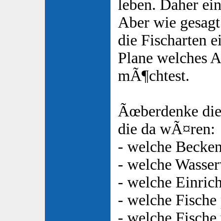
leben. Daher ei
Aber wie gesagt
die Fischarten e
Plane welches A
mÃ¶chtest.
Ãœberdenke die 
die da wÃ¤ren:
- welche Beck
- welche Wasser
- welche Einric
- welche Fische
- welche Fische 