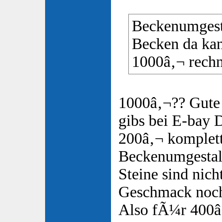
Beckenumgest
Becken da kan
1000â‚¬ rechn
1000â‚¬?? Gute
gibs bei E-bay 
200â‚¬ komplett
Beckenumgestal
Steine sind nicht
Geschmack noch 
Also fÃ¼r 400â‚