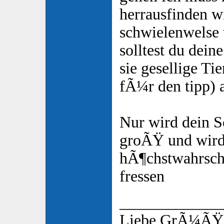
herrausfinden 
schwielenwelse 
solltest du dein
sie gesellige Tie
fÃ¼r den tipp) 
Nur wird dein S
groÃŸ und wir
hÃ¶chstwahrsche
fressen
_____________
Liebe GrÃ¼ÃŸe