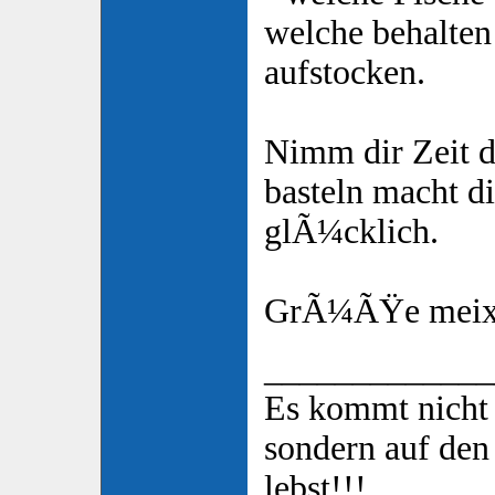
welche behalten
aufstocken.
Nimm dir Zeit 
basteln macht d
glÃ¼cklich.
GrÃ¼ÃŸe mei
_____________
Es kommt nicht 
sondern auf de
lebst!!!