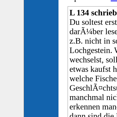
L 134 schrieb
Du soltest ers
darÃ¼ber les
z.B. nicht in 
Lochgestein.
wechselst, sol
etwas kaufst h
welche Fische 
GeschlÃ¤chtsu
manchmal nich
erkennen man
dann sind die