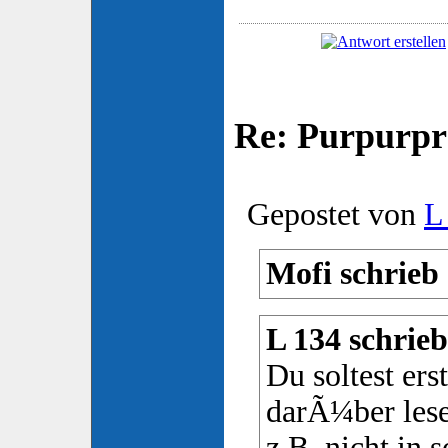
Re: Purpurpr
Gepostet von
L
Mofi schrieb 
L 134 schrieb
Du soltest ers
darÃ¼ber les
z.B. nicht in 