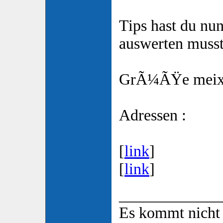
Tips hast du nu
auswerten musst
GrÃ¼ÃŸe mei
Adressen :
[
link
]
[
link
]
_____________
Es kommt nicht 