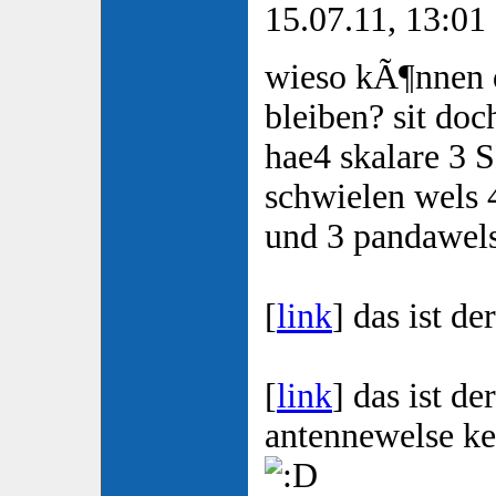
15.07.11, 13:01
wieso kÃ¶nnen d
bleiben? sit doc
hae4 skalare 3 
schwielen wels 
und 3 pandawel
[
link
] das ist d
[
link
] das ist d
antennewelse ke