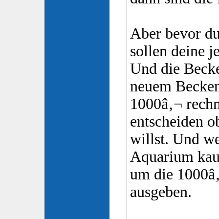
Aber bevor du
sollen deine j
Und die Beck
neuem Becken 
1000â‚¬ rechn
entscheiden 
willst. Und w
Aquarium kauf
um die 1000â
ausgeben.