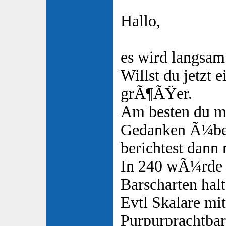
Hallo,
es wird langsam
Willst du jetzt 
grÃ¶ÃŸer.
Am besten du ma
Gedanken Ã¼ber
berichtest dann
In 240 wÃ¼rde 
Barscharten halt
Evtl Skalare mi
Purpurprachtbar