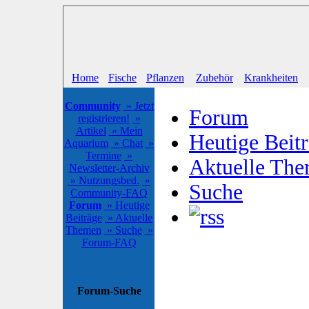
Home
Fische
Pflanzen
Zubehör
Krankheiten
Community
» Jetzt
Forum
registrieren!
»
Artikel
» Mein
Heutige Beit
Aquarium
» Chat
»
Termine
»
Aktuelle Th
Newsletter-Archiv
» Nutzungsbed.
»
Suche
Community-FAQ
Forum
» Heutige
Beiträge
» Aktuelle
Themen
» Suche
»
Forum-FAQ
Forum-Suche