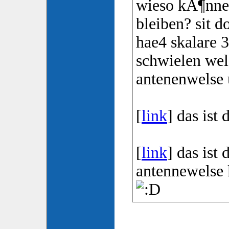
wieso kÃ¶nnen
bleiben? sit d
hae4 skalare 
schwielen wel
antenenwelse
[
link
] das ist
[
link
] das ist
antennewelse 