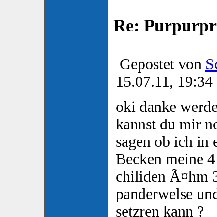
Re: Purpurpr
Gepostet von
S
15.07.11, 19:34
oki danke werde
kannst du mir n
sagen ob ich in
Becken meine 4 
chiliden Ã¤hm 3
panderwelse und
setzren kann ?