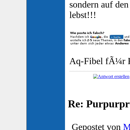
sondern auf de
lebst!!!
Aq-Fibel fÃ¼r E
Re: Purpurpr
Gepostet von
M