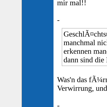
mir mal!!
-
GeschlÃ¤chtsu
manchmal nich
erkennen man
dann sind die
Was'n das fÃ¼rn
Verwirrung, un
-