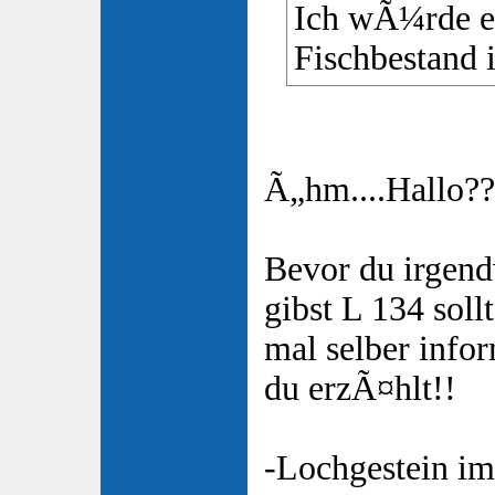
Ich wÃ¼rde er
Fischbestand 
Ã„hm....Hallo??
Bevor du irgen
gibst L 134 soll
mal selber info
du erzÃ¤hlt!!
-Lochgestein im