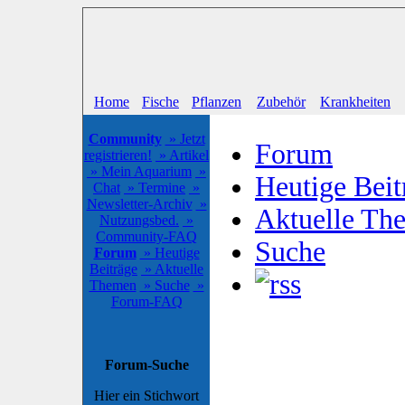
Home
Fische
Pflanzen
Zubehör
Krankheiten
Community
» Jetzt
Forum
registrieren!
» Artikel
» Mein Aquarium
»
Heutige Beit
Chat
» Termine
»
Newsletter-Archiv
»
Aktuelle Th
Nutzungsbed.
»
Community-FAQ
Suche
Forum
» Heutige
Beiträge
» Aktuelle
Themen
» Suche
»
Forum-FAQ
Forum-Suche
Hier ein Stichwort