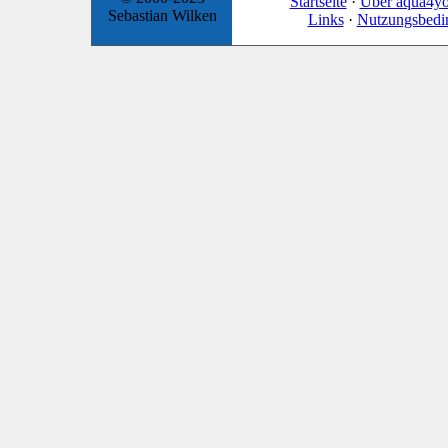
Startseite
·
Über aqua4y
Sebastian Wilken
Links
·
Nutzungsbedi