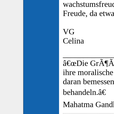
wachstumsfreud
Freude, da etw
VG
Celina
____________
â€œDie GrÃ¶ÃŸ
ihre moralische
daran bemessen,
behandeln.â€
Mahatma Gand