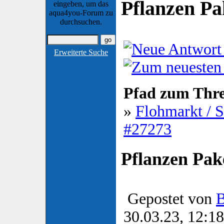
Pflanzen Pa
eingeben, um das
aqua4you-Forum zu
durchsuchen.
Erweiterte Suche
Pfad zum Thr
»
Flohmarkt / 
#27273
Pflanzen Pak
Gepostet von
B
30.03.23, 12:18