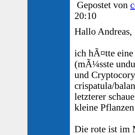
Gepostet von
c
20:10
Hallo Andreas,
ich hÃ¤tte eine
(mÃ¼sste undul
und Cryptocor
crispatula/bala
letzterer schau
kleine Pflanze
Die rote ist im