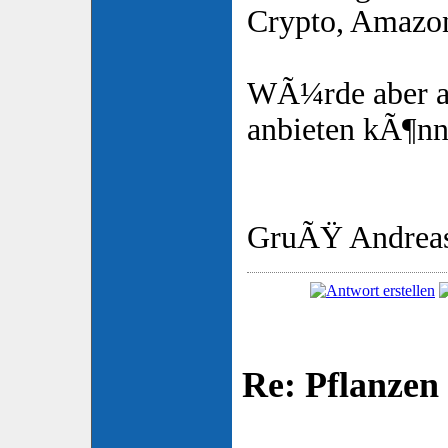
Crypto, Amazon
WÃ¼rde aber a
anbieten kÃ¶nn
GruÃŸ Andrea
Re: Pflanzen