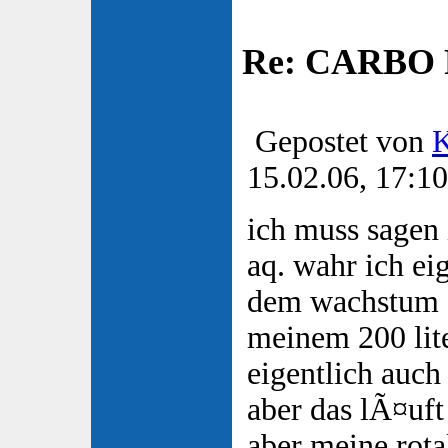
Re: CARBO P
Gepostet von
K
15.02.06, 17:10
ich muss sagen 
aq. wahr ich ei
dem wachstum d
meinem 200 lite
eigentlich auch
aber das lÃ¤uft 
aber meine rot