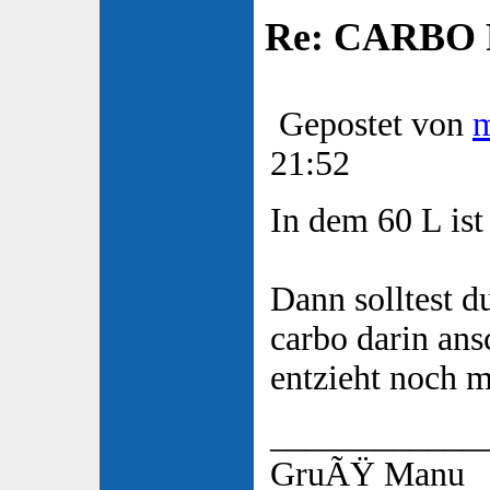
Re: CARBO P
Gepostet von
21:52
In dem 60 L ist
Dann solltest d
carbo darin an
entzieht noch m
____________
GruÃŸ Manu