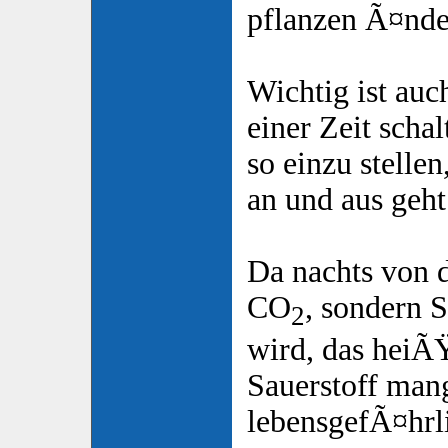
pflanzen Ã¤nder
Wichtig ist auc
einer Zeit scha
so einzu stelle
an und aus geht.
Da nachts von 
CO
, sondern 
2
wird, das heiÃŸ
Sauerstoff man
lebensgefÃ¤hrl