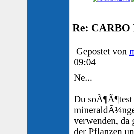
Re: CARBO P
Gepostet von
09:04
Ne...
Du soÃ¶Ã¶test
mineraldÃ¼nge
verwenden, da g
der Pflanzen un