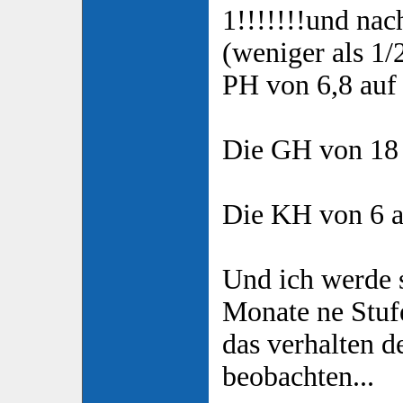
1!!!!!!!und na
(weniger als 1/
PH von 6,8 auf 
Die GH von 18 
Die KH von 6 a
Und ich werde s
Monate ne Stuf
das verhalten d
beobachten...