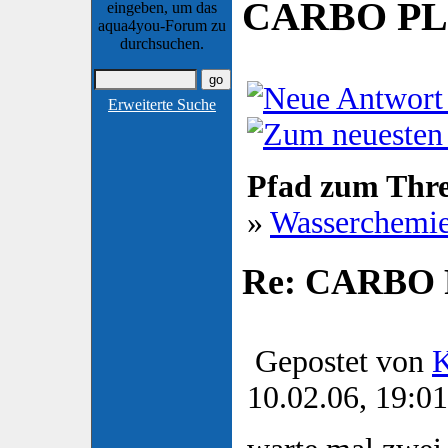
CARBO PLUS
eingeben, um das
aqua4you-Forum zu
durchsuchen.
Erweiterte Suche
Pfad zum Thr
»
Wasserchemi
Re: CARBO P
Gepostet von
K
10.02.06, 19:01