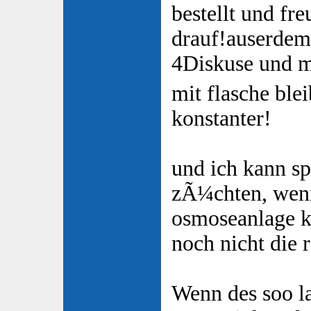
bestellt und fr
drauf!auserdem
4Diskuse und m
mit flasche ble
konstanter!
und ich kann s
zÃ¼chten, wenn
osmoseanlage ka
noch nicht die r
Wenn des soo la