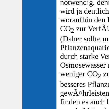
notwendig, den
wird ja deutlic
woraufhin den 
CO
zur VerfÃ¼
2
(Daher sollte m
Pflanzenaquari
durch starke V
Osmosewasser 
weniger CO
zu
2
besseres Pflan
gewÃ¤hrleisten 
finden es auch 