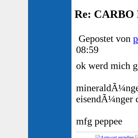
Re: CARBO P
Gepostet von
p
08:59
ok werd mich g
mineraldÃ¼nger
eisendÃ¼nger 
mfg peppee