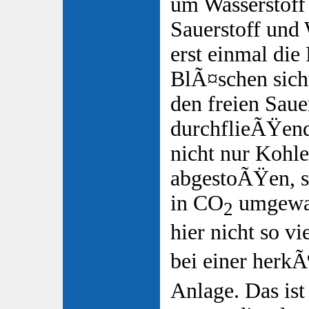
um Wasserstoff
Sauerstoff und 
erst einmal die
BlÃ¤schen sich
den freien Saue
durchflieÃŸen
nicht nur Kohle
abgestoÃŸen, s
in CO
umgewan
2
hier nicht so v
bei einer her
Anlage. Das ist