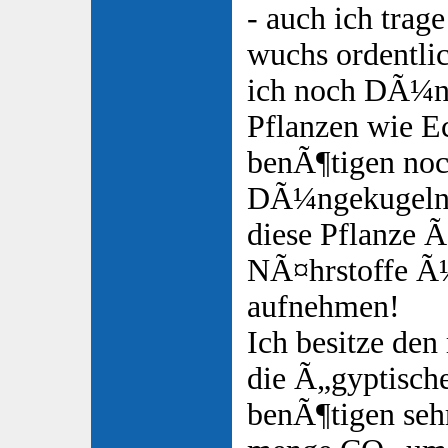
- auch ich trage
wuchs ordentli
ich noch DÃ¼n
Pflanzen wie E
benÃ¶tigen noc
DÃ¼ngekugeln 
diese Pflanze 
NÃ¤hrstoffe Ã
aufnehmen!
Ich besitze den
die Ã„gyptisch
benÃ¶tigen sehr