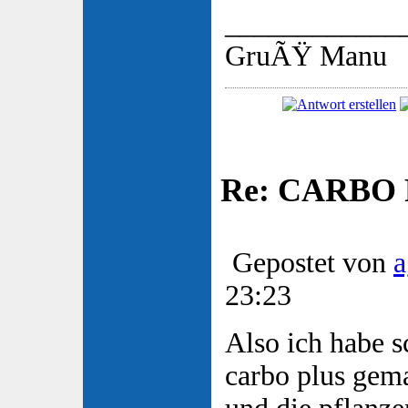
____________
GruÃŸ Manu
Re: CARBO P
Gepostet von
a
23:23
Also ich habe s
carbo plus gema