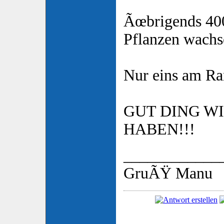
Ãœbrigends 400
Pflanzen wachse
Nur eins am Ra
GUT DING W
HABEN!!!
____________
GruÃŸ Manu