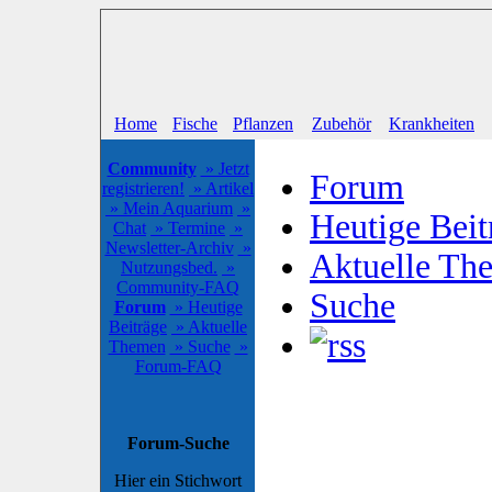
Home
Fische
Pflanzen
Zubehör
Krankheiten
Community
» Jetzt
Forum
registrieren!
» Artikel
» Mein Aquarium
»
Heutige Beit
Chat
» Termine
»
Newsletter-Archiv
»
Aktuelle Th
Nutzungsbed.
»
Community-FAQ
Suche
Forum
» Heutige
Beiträge
» Aktuelle
Themen
» Suche
»
Forum-FAQ
Forum-Suche
Hier ein Stichwort