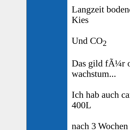
Langzeit bode
Kies
Und CO
2
Das gild fÃ¼r 
wachstum...
Ich hab auch c
400L
nach 3 Wochen a