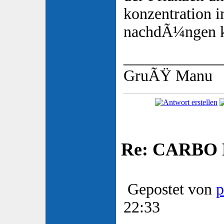
konzentration 
nachdÃ¼ngen ka
____________
GruÃŸ Manu
Re: CARBO P
Gepostet von
p
22:33