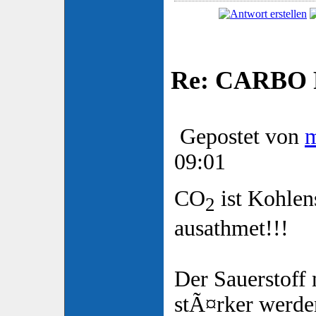
Re: CARBO P
Gepostet von
09:01
CO
ist Kohlen
2
ausathmet!!!
Der Sauerstoff
stÃ¤rker werden