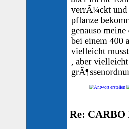
verrÃ¼ckt und
pflanze bekomm
genauso meine 
bei einem 400 a
vielleicht muss
, aber vielleich
grÃ¶ssenordnun
Re: CARBO P