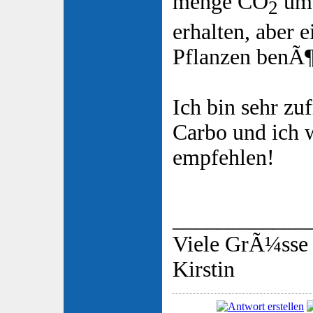
menge CO
um 
2
erhalten, aber e
Pflanzen benÃ¶
Ich bin sehr zu
Carbo und ich 
empfehlen!
____________
Viele GrÃ¼sse
Kirstin