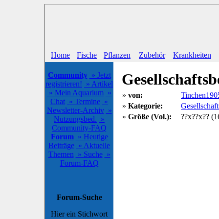
Home
Fische
Pflanzen
Zubehör
Krankheiten
Gesellschafts
Community
» Jetzt
registrieren!
» Artikel
» Mein Aquarium
»
»
von:
Tinchen190
Chat
» Termine
»
»
Kategorie:
Gesellschaf
Newsletter-Archiv
»
»
Größe (Vol.):
??x??x?? (16
Nutzungsbed.
»
Community-FAQ
Forum
» Heutige
Beiträge
» Aktuelle
Themen
» Suche
»
Forum-FAQ
Forum-Suche
Hier ein Stichwort