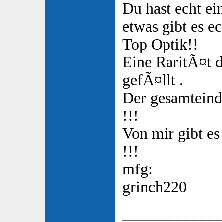
Du hast echt e
etwas gibt es ec
Top Optik!!
Eine RaritÃ¤t d
gefÃ¤llt .
Der gesamteind
!!!
Von mir gibt es
!!!
mfg:
grinch220
____________