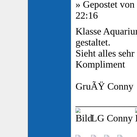
» Gepostet von
22:16
Klasse Aquariu
gestaltet.
Sieht alles seh
Kompliment
GruÃŸ Conny
____________
LG Conny