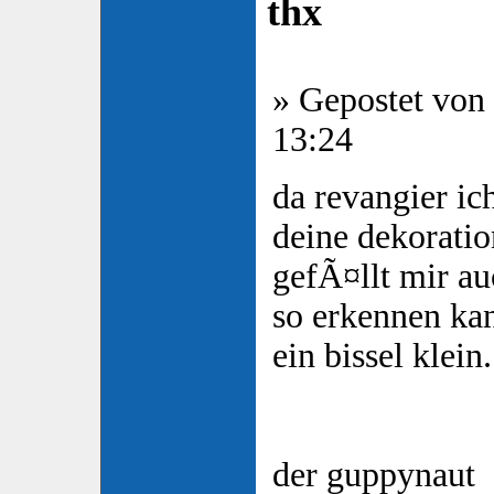
thx
» Gepostet von
13:24
da revangier i
deine dekorati
gefÃ¤llt mir au
so erkennen kan
ein bissel klein.
der guppynaut