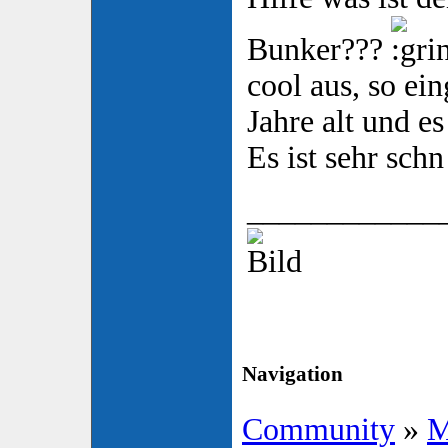
Bunker???
cool aus, so e
Jahre alt und e
Es ist sehr schn
____________
Navigation
Community
»
M