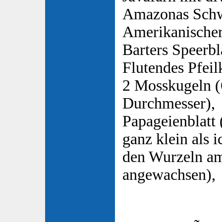
Amazonas Schw
Amerikanischer
Barters Speerbla
Flutendes Pfeil
2 Mosskugeln (
Durchmesser),
Papageienblatt (
ganz klein als i
den Wurzeln am
angewachsen),