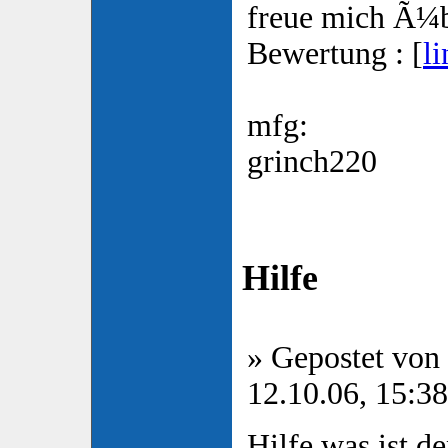
freue mich Ã¼
Bewertung : [
li
mfg:
grinch220
Hilfe
» Gepostet von
12.10.06, 15:38
Hilfe was ist d