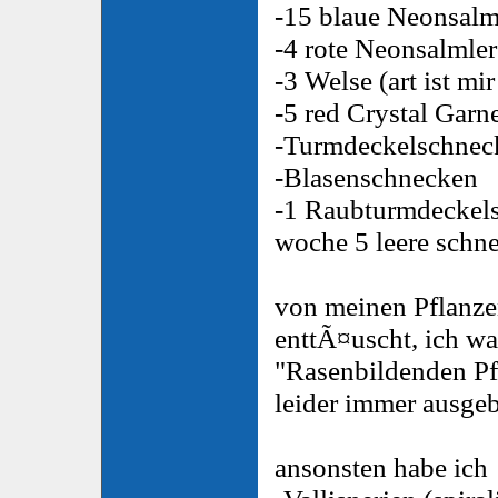
-15 blaue Neonsalm
-4 rote Neonsalmler
-3 Welse (art ist mi
-5 red Crystal Garn
-Turmdeckelschnec
-Blasenschnecken
-1 Raubturmdeckelsc
woche 5 leere sch
von meinen Pflanzen
enttÃ¤uscht, ich wa
"Rasenbildenden Pf
leider immer ausgebu
ansonsten habe ich