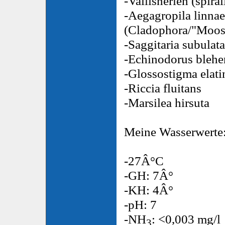
-Vallisnerien (spiral
-Aegagropila linnae
(Cladophora/"Moos
-Saggitaria subulata
-Echinodorus blehe
-Glossostigma elati
-Riccia fluitans
-Marsilea hirsuta
Meine Wasserwerte
-27Â°C
-GH: 7Â°
-KH: 4Â°
-pH: 7
-NH
: <0,003 mg/l
3