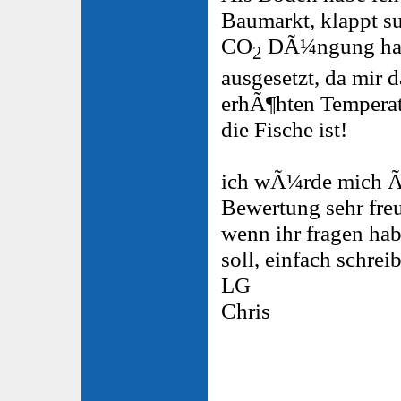
Baumarkt, klappt su
CO
DÃ¼ngung hab
2
ausgesetzt, da mir 
erhÃ¶hten Temperat
die Fische ist!
ich wÃ¼rde mich Ã
Bewertung sehr fre
wenn ihr fragen hab
soll, einfach schre
LG
Chris