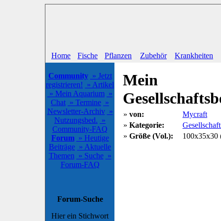
Home
Fische
Pflanzen
Zubehör
Krankheiten
Mein
Community
» Jetzt
registrieren!
» Artikel
» Mein Aquarium
»
Gesellschafts
Chat
» Termine
»
Newsletter-Archiv
»
»
von:
Mycraft
Nutzungsbed.
»
»
Kategorie:
Gesellschaf
Community-FAQ
»
Größe (Vol.):
100x35x30 (
Forum
» Heutige
Beiträge
» Aktuelle
Themen
» Suche
»
Forum-FAQ
Forum-Suche
Hier ein Stichwort