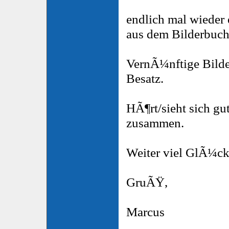
endlich mal wieder
aus dem Bilderbuc
VernÃ¼nftige Bilde
Besatz.
HÃ¶rt/sieht sich gu
zusammen.
Weiter viel GlÃ¼ck
GruÃŸ,
Marcus