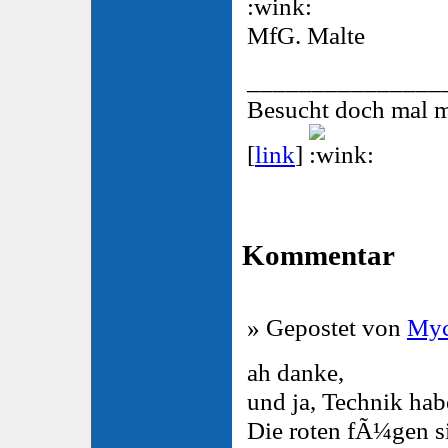
MfG. Malte
_______________
Besucht doch mal 
[
link
]
Kommentar
» Gepostet von
Myc
ah danke,
und ja, Technik hab
Die roten fÃ¼gen s