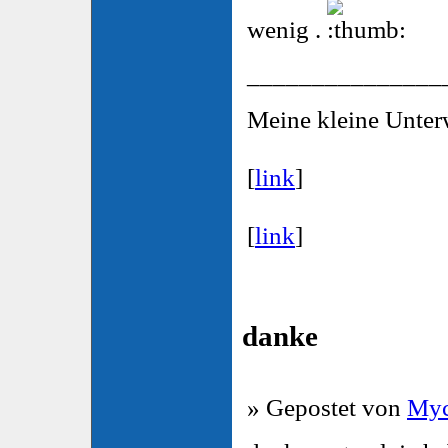
wenig .
_______________
Meine kleine Unte
[
link
]
[
link
]
danke
» Gepostet von
Myc