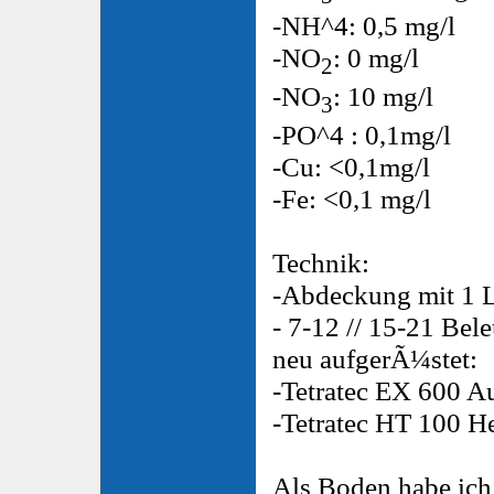
-NH^4: 0,5 mg/l
-NO
: 0 mg/l
2
-NO
: 10 mg/l
3
-PO^4 : 0,1mg/l
-Cu: <0,1mg/l
-Fe: <0,1 mg/l
Technik:
-Abdeckung mit 1 L
- 7-12 // 15-21 Bel
neu aufgerÃ¼stet:
-Tetratec EX 600 A
-Tetratec HT 100 He
Als Boden habe ich