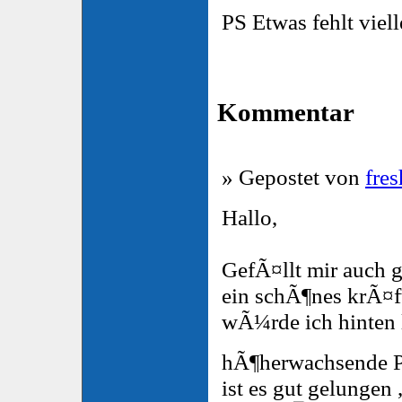
PS Etwas fehlt viel
Kommentar
» Gepostet von
fre
Hallo,
GefÃ¤llt mir auch g
ein schÃ¶nes krÃ¤f
wÃ¼rde ich hinten 
hÃ¶herwachsende P
ist es gut gelungen 