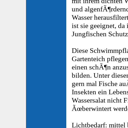
mit ihrem dichten
und algenfÃ¶rdern
Wasser herausfilte
ist sie geeignet, d
Jungfischen Schutz
Diese Schwimmpfl
Gartenteich pflegen
einen schÃ¶n anzu
bilden. Unter diese
gern mal Fische au
Insekten ein Lebens
Wassersalat nicht F
Ãœberwintert werde
Lichtbedarf: mittel 