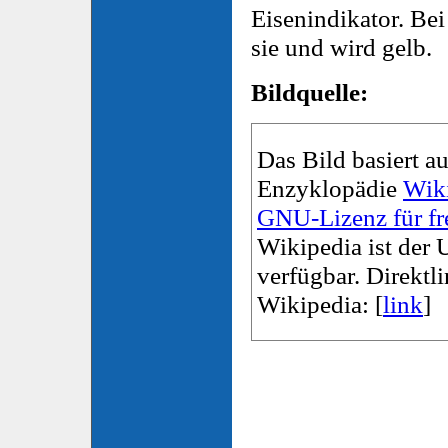
Eisenindikator. B
sie und wird gelb.
Bildquelle:
Das Bild basiert au
Enzyklopädie
Wik
GNU-Lizenz für fr
Wikipedia ist der 
verfügbar. Direktl
Wikipedia: [
link
]