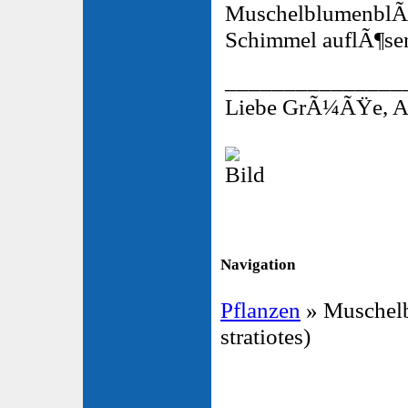
MuschelblumenblÃ¤t
Schimmel auflÃ¶sen?
_______________
Liebe GrÃ¼ÃŸe, A
Navigation
Pflanzen
» Muschelbl
stratiotes)