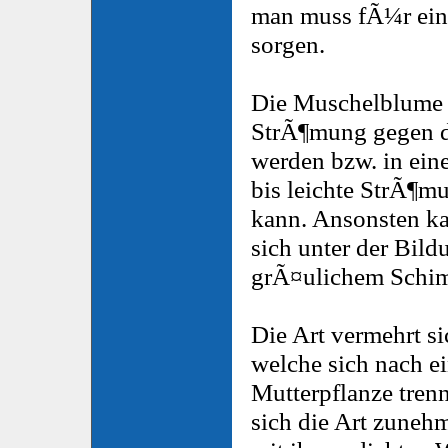
man muss fÃ¼r ein
sorgen.
Die Muschelblume d
StrÃ¶mung gegen d
werden bzw. in ein
bis leichte StrÃ¶mun
kann. Ansonsten kan
sich unter der Bil
grÃ¤ulichem Schimm
Die Art vermehrt si
welche sich nach ei
Mutterpflanze tren
sich die Art zunehm