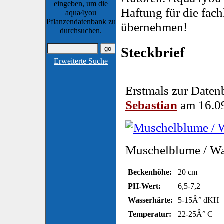
eingeben, um die
Haftung für die fach
aqua4you
Pflanzendatenbank zu
übernehmen!
durchsuchen.
Steckbrief
Erweiterte Suche
Erstmals zur Daten
Sebastian
am 16.09
Muschelblume / Wa
Beckenhöhe:
20 cm
PH-Wert:
6,5-7,2
Wasserhärte:
5-15Â° dKH
Temperatur:
22-25Â° C