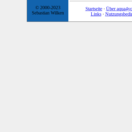
© 2000-2023
Startseite
·
Über aqua4y
Sebastian Wilken
Links
·
Nutzungsbedi