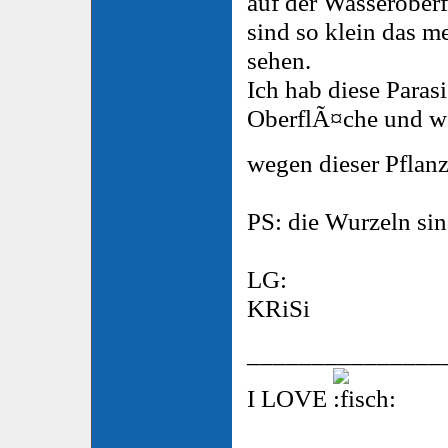
auf der Wasseroberf
sind so klein das me
sehen.
Ich hab diese Paras
OberflÃ¤che und we
wegen dieser Pflan
PS: die Wurzeln sin
LG:
KRiSi
_______________
I LOVE