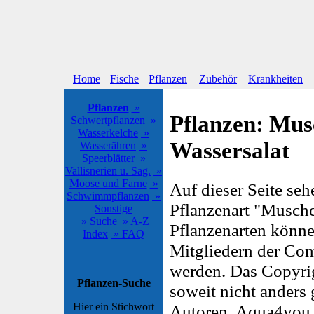
Home
Fische
Pflanzen
Zubehör
Krankheiten
Pflanzen
»
Pflanzen: Mus
Schwertpflanzen
»
Wasserkelche
»
Wassersalat
Wasserähren
»
Speerblätter
»
Vallisnerien u. Sag.
»
Moose und Farne
»
Auf dieser Seite se
Schwimmpflanzen
»
Pflanzenart "Musche
Sonstige
» Suche
» A-Z
Pflanzenarten könn
Index
» FAQ
Mitgliedern der Co
werden. Das Copyrigh
Pflanzen-Suche
soweit nicht anders 
Hier ein Stichwort
Autoren. Aqua4you k