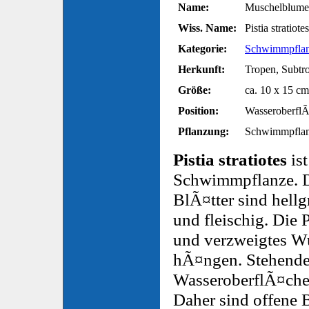
Name:
Muschelblume 
Wiss. Name:
Pistia stratiotes
Kategorie:
Schwimmpfla
Herkunft:
Tropen, Subtr
Größe:
ca. 10 x 15 cm
Position:
Wasseroberfl
Pflanzung:
Schwimmpfla
Pistia stratiotes
ist
Schwimmpflanze. D
BlÃ¤tter sind hellg
und fleischig. Die 
und verzweigtes W
hÃ¤ngen. Stehende 
WasseroberflÃ¤che 
Daher sind offene 