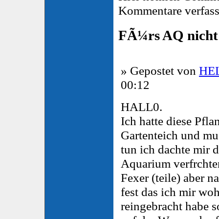
Kommentare verfass
FÃ¼rs AQ nicht 
» Gepostet von
HE
00:12
HALL0.
Ich hatte diese Pfl
Gartenteich und mus
tun ich dachte mir 
Aquarium verfrchte
Fexer (teile) aber n
fest das ich mir wo
reingebracht habe s