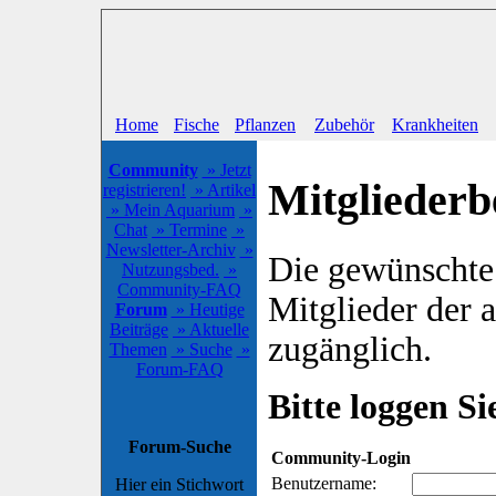
Home
Fische
Pflanzen
Zubehör
Krankheiten
Community
» Jetzt
Mitgliederb
registrieren!
» Artikel
» Mein Aquarium
»
Chat
» Termine
»
Newsletter-Archiv
»
Die gewünschte S
Nutzungsbed.
»
Community-FAQ
Mitglieder der
Forum
» Heutige
Beiträge
» Aktuelle
zugänglich.
Themen
» Suche
»
Forum-FAQ
Bitte loggen Sie
Forum-Suche
Community-Login
Benutzername:
Hier ein Stichwort