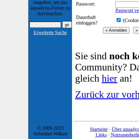
eingeben, um das
Passwort:
aqua4you-Forum zu
Passwort ve
durchsuchen.
Dauerhaft
(Cookies
einloggen?
Erweiterte Suche
Sie sind
noch k
Community? Dan
gleich
hier
an!
Zurück zur vorh
© 2000-2023
Startseite
·
Über aqua4y
Sebastian Wilken
Links
·
Nutzungsbedi