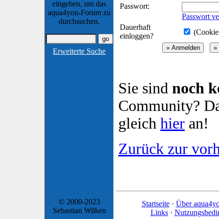
eingeben, um das
Passwort:
aqua4you-Forum zu
Passwort ve
durchsuchen.
Dauerhaft
(Cookies
einloggen?
Erweiterte Suche
Sie sind
noch k
Community? Dan
gleich
hier
an!
Zurück zur vorh
© 2000-2023
Startseite
·
Über aqua4y
Sebastian Wilken
Links
·
Nutzungsbedi