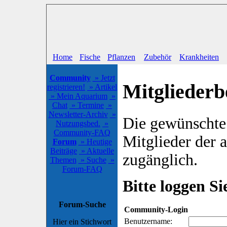
Home
Fische
Pflanzen
Zubehör
Krankheiten
Community
» Jetzt
Mitgliederb
registrieren!
» Artikel
» Mein Aquarium
»
Chat
» Termine
»
Newsletter-Archiv
»
Die gewünschte S
Nutzungsbed.
»
Community-FAQ
Mitglieder der
Forum
» Heutige
Beiträge
» Aktuelle
zugänglich.
Themen
» Suche
»
Forum-FAQ
Bitte loggen Sie
Forum-Suche
Community-Login
Benutzername:
Hier ein Stichwort