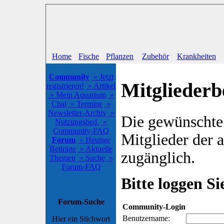
Home
Fische
Pflanzen
Zubehör
Krankheiten
Community
» Jetzt
Mitgliederb
registrieren!
» Artikel
» Mein Aquarium
»
Chat
» Termine
»
Newsletter-Archiv
»
Die gewünschte S
Nutzungsbed.
»
Community-FAQ
Mitglieder der
Forum
» Heutige
Beiträge
» Aktuelle
zugänglich.
Themen
» Suche
»
Forum-FAQ
Bitte loggen Sie
Forum-Suche
Community-Login
Benutzername:
Hier ein Stichwort