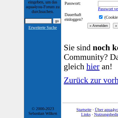
eingeben, um das
Passwort:
aqua4you-Forum zu
Passwort ve
durchsuchen.
Dauerhaft
(Cookies
einloggen?
Erweiterte Suche
Sie sind
noch k
Community? Dan
gleich
hier
an!
Zurück zur vorh
© 2000-2023
Startseite
·
Über aqua4y
Sebastian Wilken
Links
·
Nutzungsbedi