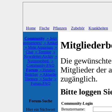
Home
Fische
Pflanzen
Zubehör
Krankheiten
Community
» Jetzt
Mitgliederb
registrieren!
» Artikel
» Mein Aquarium
»
Chat
» Termine
»
Newsletter-Archiv
»
Die gewünschte S
Nutzungsbed.
»
Community-FAQ
Mitglieder der
Forum
» Heutige
Beiträge
» Aktuelle
zugänglich.
Themen
» Suche
»
Forum-FAQ
Bitte loggen Sie
Forum-Suche
Community-Login
Benutzername:
Hier ein Stichwort