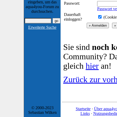
eingeben, um das
Passwort:
aqua4you-Forum zu
Passwort ve
durchsuchen.
Dauerhaft
(Cookies
einloggen?
Erweiterte Suche
Sie sind
noch k
Community? Dan
gleich
hier
an!
Zurück zur vorh
© 2000-2023
Startseite
·
Über aqua4y
Sebastian Wilken
Links
·
Nutzungsbedi