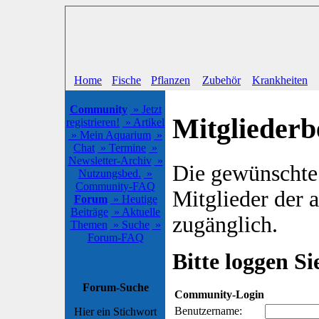
Home
Fische
Pflanzen
Zubehör
Krankheiten
Community
» Jetzt
Mitgliederb
registrieren!
» Artikel
» Mein Aquarium
»
Chat
» Termine
»
Newsletter-Archiv
»
Die gewünschte S
Nutzungsbed.
»
Community-FAQ
Mitglieder der
Forum
» Heutige
Beiträge
» Aktuelle
zugänglich.
Themen
» Suche
»
Forum-FAQ
Bitte loggen Sie
Forum-Suche
Community-Login
Benutzername:
Hier ein Stichwort