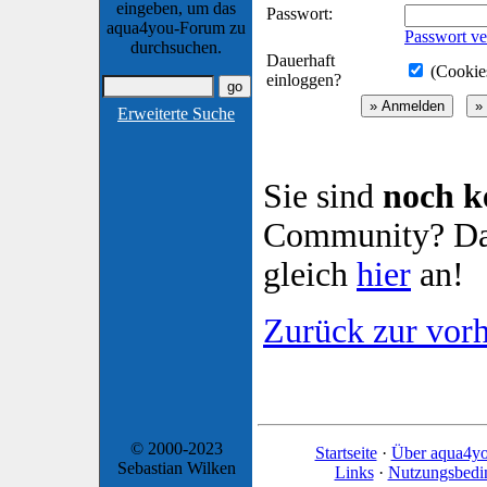
eingeben, um das
Passwort:
aqua4you-Forum zu
Passwort ve
durchsuchen.
Dauerhaft
(Cookies
einloggen?
Erweiterte Suche
Sie sind
noch k
Community? Dan
gleich
hier
an!
Zurück zur vorh
© 2000-2023
Startseite
·
Über aqua4y
Sebastian Wilken
Links
·
Nutzungsbedi