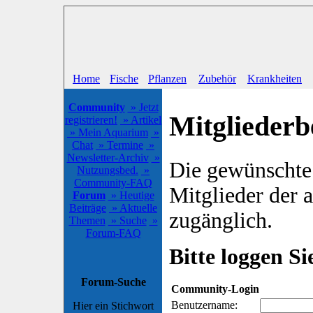
Home
Fische
Pflanzen
Zubehör
Krankheiten
Community
» Jetzt
Mitgliederb
registrieren!
» Artikel
» Mein Aquarium
»
Chat
» Termine
»
Newsletter-Archiv
»
Die gewünschte S
Nutzungsbed.
»
Community-FAQ
Mitglieder der
Forum
» Heutige
Beiträge
» Aktuelle
zugänglich.
Themen
» Suche
»
Forum-FAQ
Bitte loggen Sie
Forum-Suche
Community-Login
Benutzername:
Hier ein Stichwort