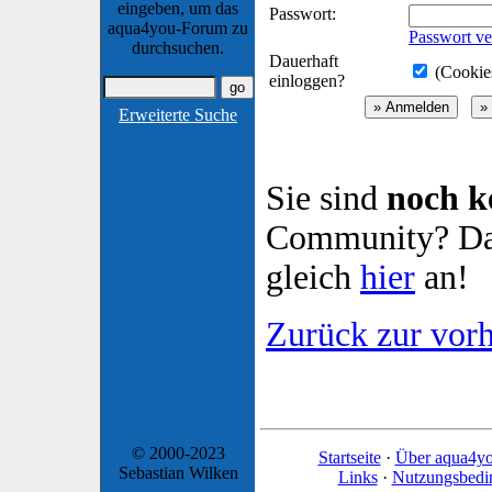
eingeben, um das
Passwort:
aqua4you-Forum zu
Passwort ve
durchsuchen.
Dauerhaft
(Cookies
einloggen?
Erweiterte Suche
Sie sind
noch k
Community? Dan
gleich
hier
an!
Zurück zur vorh
© 2000-2023
Startseite
·
Über aqua4y
Sebastian Wilken
Links
·
Nutzungsbedi