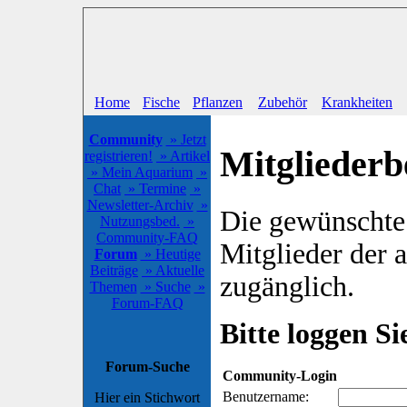
Home
Fische
Pflanzen
Zubehör
Krankheiten
Community
» Jetzt
Mitgliederb
registrieren!
» Artikel
» Mein Aquarium
»
Chat
» Termine
»
Newsletter-Archiv
»
Die gewünschte S
Nutzungsbed.
»
Community-FAQ
Mitglieder der
Forum
» Heutige
Beiträge
» Aktuelle
zugänglich.
Themen
» Suche
»
Forum-FAQ
Bitte loggen Sie
Forum-Suche
Community-Login
Benutzername:
Hier ein Stichwort