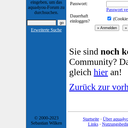
eingeben, um das
Passwort:
aqua4you-Forum zu
Passwort ve
durchsuchen.
Dauerhaft
(Cookies
einloggen?
Erweiterte Suche
Sie sind
noch k
Community? Dan
gleich
hier
an!
Zurück zur vorh
© 2000-2023
Startseite
·
Über aqua4y
Sebastian Wilken
Links
·
Nutzungsbedi