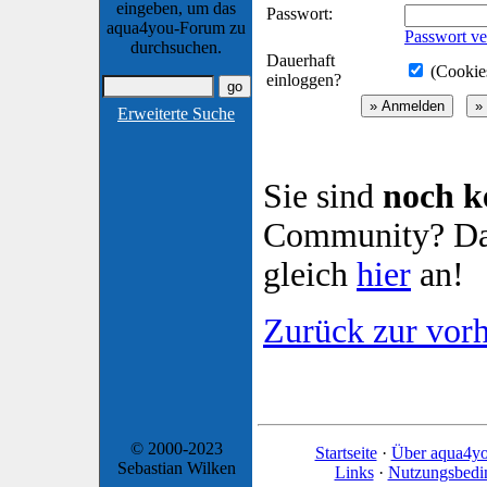
eingeben, um das
Passwort:
aqua4you-Forum zu
Passwort ve
durchsuchen.
Dauerhaft
(Cookies
einloggen?
Erweiterte Suche
Sie sind
noch k
Community? Dan
gleich
hier
an!
Zurück zur vorh
© 2000-2023
Startseite
·
Über aqua4y
Sebastian Wilken
Links
·
Nutzungsbedi