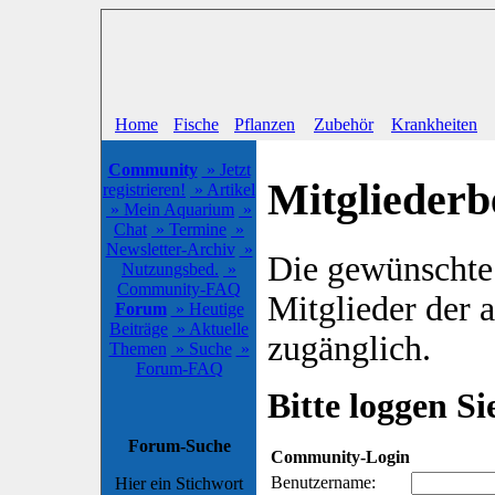
Home
Fische
Pflanzen
Zubehör
Krankheiten
Community
» Jetzt
Mitgliederb
registrieren!
» Artikel
» Mein Aquarium
»
Chat
» Termine
»
Newsletter-Archiv
»
Die gewünschte S
Nutzungsbed.
»
Community-FAQ
Mitglieder der
Forum
» Heutige
Beiträge
» Aktuelle
zugänglich.
Themen
» Suche
»
Forum-FAQ
Bitte loggen Sie
Forum-Suche
Community-Login
Benutzername:
Hier ein Stichwort