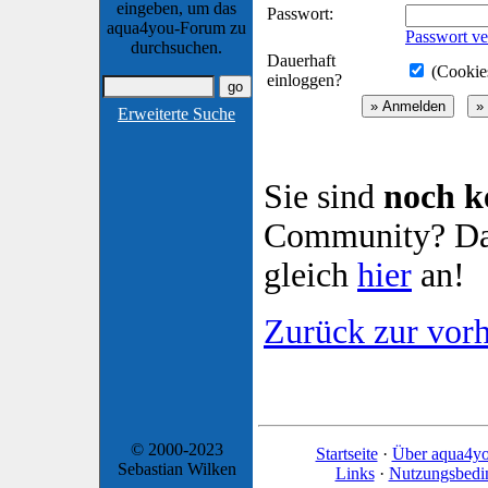
eingeben, um das
Passwort:
aqua4you-Forum zu
Passwort ve
durchsuchen.
Dauerhaft
(Cookies
einloggen?
Erweiterte Suche
Sie sind
noch k
Community? Dan
gleich
hier
an!
Zurück zur vorh
© 2000-2023
Startseite
·
Über aqua4y
Sebastian Wilken
Links
·
Nutzungsbedi