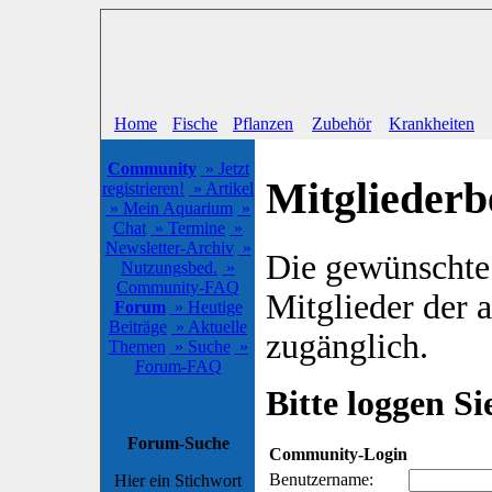
Home
Fische
Pflanzen
Zubehör
Krankheiten
Community
» Jetzt
Mitgliederb
registrieren!
» Artikel
» Mein Aquarium
»
Chat
» Termine
»
Newsletter-Archiv
»
Die gewünschte S
Nutzungsbed.
»
Community-FAQ
Mitglieder der
Forum
» Heutige
Beiträge
» Aktuelle
zugänglich.
Themen
» Suche
»
Forum-FAQ
Bitte loggen Sie
Forum-Suche
Community-Login
Benutzername:
Hier ein Stichwort