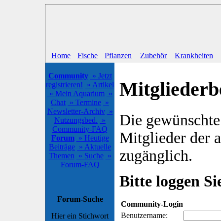
Home
Fische
Pflanzen
Zubehör
Krankheiten
Community
» Jetzt
Mitgliederb
registrieren!
» Artikel
» Mein Aquarium
»
Chat
» Termine
»
Newsletter-Archiv
»
Die gewünschte S
Nutzungsbed.
»
Community-FAQ
Mitglieder der
Forum
» Heutige
Beiträge
» Aktuelle
zugänglich.
Themen
» Suche
»
Forum-FAQ
Bitte loggen Sie
Forum-Suche
Community-Login
Benutzername:
Hier ein Stichwort