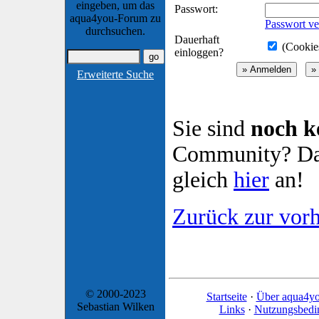
eingeben, um das
Passwort:
aqua4you-Forum zu
Passwort ve
durchsuchen.
Dauerhaft
(Cookies
einloggen?
Erweiterte Suche
Sie sind
noch k
Community? Dan
gleich
hier
an!
Zurück zur vorh
© 2000-2023
Startseite
·
Über aqua4y
Sebastian Wilken
Links
·
Nutzungsbedi