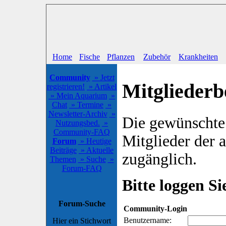
Home
Fische
Pflanzen
Zubehör
Krankheiten
Community
» Jetzt
Mitgliederb
registrieren!
» Artikel
» Mein Aquarium
»
Chat
» Termine
»
Newsletter-Archiv
»
Die gewünschte S
Nutzungsbed.
»
Community-FAQ
Mitglieder der
Forum
» Heutige
Beiträge
» Aktuelle
zugänglich.
Themen
» Suche
»
Forum-FAQ
Bitte loggen Sie
Forum-Suche
Community-Login
Benutzername:
Hier ein Stichwort