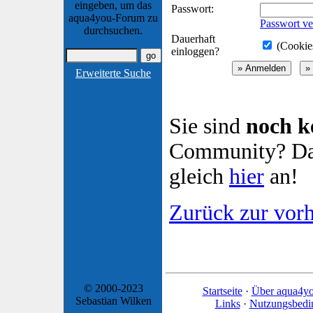
eingeben, um das
Passwort:
aqua4you-Forum zu
Passwort ve
durchsuchen.
Dauerhaft
(Cookies
einloggen?
Erweiterte Suche
Sie sind
noch k
Community? Dan
gleich
hier
an!
Zurück zur vorh
© 2000-2023
Startseite
·
Über aqua4y
Sebastian Wilken
Links
·
Nutzungsbedi