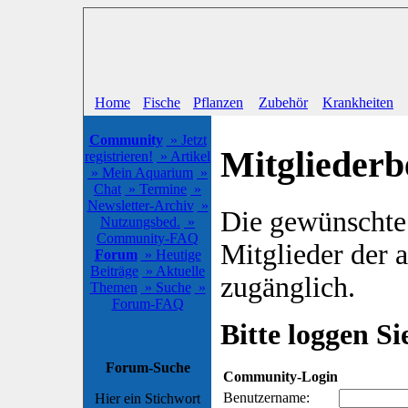
Home
Fische
Pflanzen
Zubehör
Krankheiten
Community
» Jetzt
Mitgliederb
registrieren!
» Artikel
» Mein Aquarium
»
Chat
» Termine
»
Newsletter-Archiv
»
Die gewünschte S
Nutzungsbed.
»
Community-FAQ
Mitglieder der
Forum
» Heutige
Beiträge
» Aktuelle
zugänglich.
Themen
» Suche
»
Forum-FAQ
Bitte loggen Sie
Forum-Suche
Community-Login
Benutzername:
Hier ein Stichwort