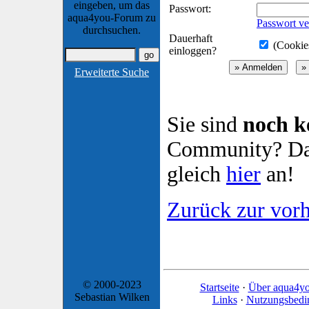
eingeben, um das
Passwort:
aqua4you-Forum zu
Passwort ve
durchsuchen.
Dauerhaft
(Cookies
einloggen?
Erweiterte Suche
Sie sind
noch k
Community? Dan
gleich
hier
an!
Zurück zur vorh
© 2000-2023
Startseite
·
Über aqua4y
Sebastian Wilken
Links
·
Nutzungsbedi