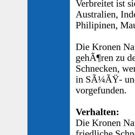
Verbreitet ist s
Australien, Ind
Philipinen, Mau
Die Kronen Na
gehÃ¶ren zu d
Schnecken, we
in SÃ¼ÃŸ- un
vorgefunden.
Verhalten:
Die Kronen Nap
friedliche Schn