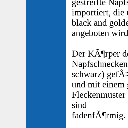
gestreifte Nap
importiert, di
black and gold
angeboten wird
Der KÃ¶rper d
Napfschnecken i
schwarz) gefÃ¤
und mit einem
Fleckenmuster 
sind
fadenfÃ¶rmig.