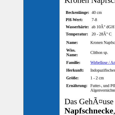
Kronen Napfsc
Beckenlänge:
40 cm
PH-Wert:
7-8
Wasserhärte:
ab 10Â° dGH
Temperatur:
20 - 28Â° C
Name:
Kronen Napfs
Wiss.
Clithon sp.
Name:
Familie:
Wirbellose / A
Herkunft:
Indopazifisch
Größe:
1 - 2 cm
Ernährung:
Futter-, und Pf
Algenvernichte
Das GehÃ¤use
Napfschnecke