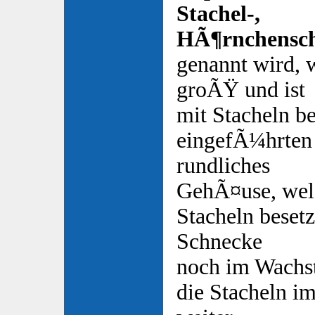
Stachel-,
HÃ¶rnchensc
genannt wird, 
groÃŸ und ist
mit Stacheln be
eingefÃ¼hrte
rundliches
GehÃ¤use, welc
Stacheln besetzt
Schnecke
noch im Wachst
die Stacheln i