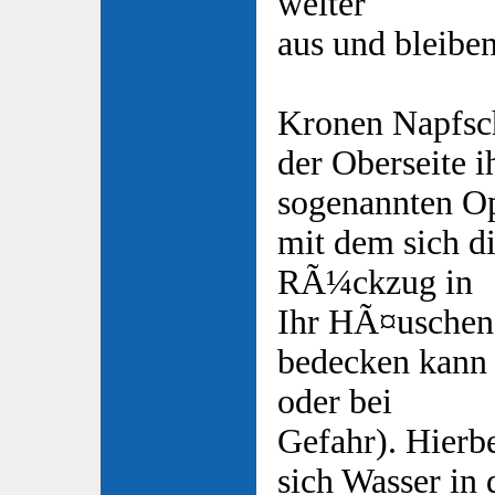
weiter
aus und bleibe
Kronen Napfsch
der Oberseite 
sogenannten O
mit dem sich d
RÃ¼ckzug in
Ihr HÃ¤uschen
bedecken kann 
oder bei
Gefahr). Hierbe
sich Wasser in