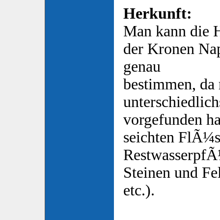
Herkunft:
Man kann die H
der Kronen Nap
genau
bestimmen, da m
unterschiedlic
vorgefunden ha
seichten FlÃ¼s
RestwasserpfÃ
Steinen und Fe
etc.).