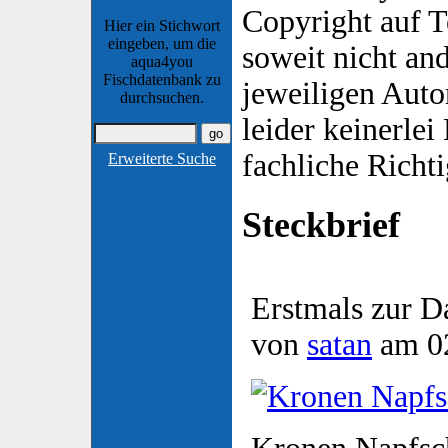
Copyright auf Te
Hier ein Stichwort
eingeben, um die
soweit nicht and
aqua4you
Fischdatenbank zu
jeweiligen Aut
durchsuchen.
leider keinerlei
fachliche Richt
Erweiterte Suche
Steckbrief
Erstmals zur D
von
satan
am 02