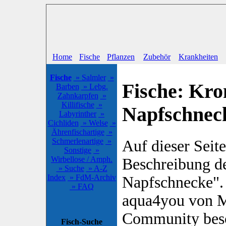
Home
Fische
Pflanzen
Zubehör
Krankheiten
Fische
» Salmler
»
Fische: Kro
Barben
» Lebg.
Zahnkarpfen
»
Killifische
»
Napfschnec
Labyrinther
»
Cichliden
» Welse
»
Ährenfischartige
»
Schmerlenartige
»
Auf dieser Seite
Sonstige
»
Wirbellose / Amph.
Beschreibung de
» Suche
» A-Z
Index
» FdM-Archiv
Napfschnecke". 
» FAQ
aqua4you von M
Community besc
Fisch-Suche