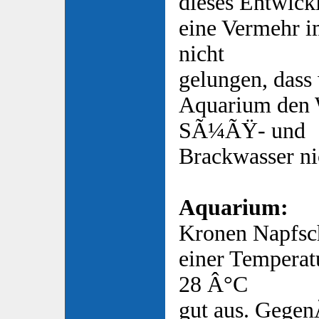
dieses Entwickl
eine Vermehr i
nicht
gelungen, dass 
Aquarium den 
SÃ¼ÃŸ- und
Brackwasser ni
Aquarium:
Kronen Napfs
einer Temperat
28 Â°C
gut aus. Gege