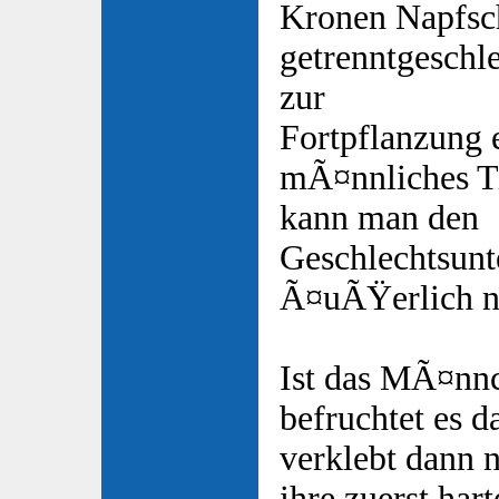
Kronen Napfsc
getrenntgeschle
zur
Fortpflanzung 
mÃ¤nnliches Ti
kann man den
Geschlechtsunt
Ã¤uÃŸerlich ni
Ist das MÃ¤nnc
befruchtet es 
verklebt dann 
ihre zuerst ha