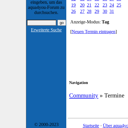
eingeben, um das
19
20
21
22
23
24
25
aqua4you-Forum zu
26
27
28
29
30
31
durchsuchen.
Anzeige-Modus:
Tag
Erweiterte Suche
[
Neuen Termin eintragen
]
Navigation
Community
» Termine
© 2000-2023
Startseite
·
Über aqua4y