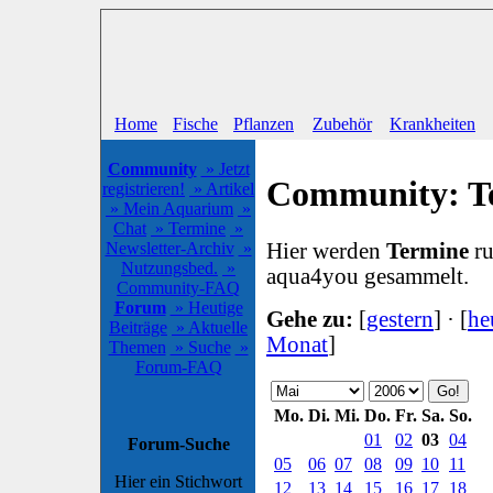
Home
Fische
Pflanzen
Zubehör
Krankheiten
Community
» Jetzt
Community: T
registrieren!
» Artikel
» Mein Aquarium
»
Chat
» Termine
»
Hier werden
Termine
ru
Newsletter-Archiv
»
Nutzungsbed.
»
aqua4you gesammelt.
Community-FAQ
Forum
» Heutige
Gehe zu:
[
gestern
] · [
he
Beiträge
» Aktuelle
Monat
]
Themen
» Suche
»
Forum-FAQ
Mo.
Di.
Mi.
Do.
Fr.
Sa.
So.
01
02
03
04
Forum-Suche
05
06
07
08
09
10
11
Hier ein Stichwort
12
13
14
15
16
17
18