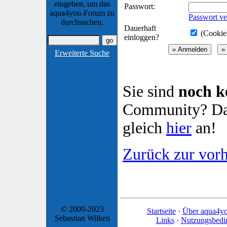
eingeben, um das
Passwort:
aqua4you-Forum zu
Passwort ve
durchsuchen.
Dauerhaft
(Cookies
einloggen?
Erweiterte Suche
Sie sind
noch k
Community? Dan
gleich
hier
an!
Zurück zur vorh
© 2000-2023
Startseite
·
Über aqua4y
Sebastian Wilken
Links
·
Nutzungsbedi