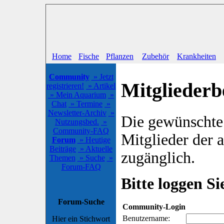
Home
Fische
Pflanzen
Zubehör
Krankheiten
Community
» Jetzt
Mitgliederb
registrieren!
» Artikel
» Mein Aquarium
»
Chat
» Termine
»
Newsletter-Archiv
»
Die gewünschte S
Nutzungsbed.
»
Community-FAQ
Mitglieder der
Forum
» Heutige
Beiträge
» Aktuelle
zugänglich.
Themen
» Suche
»
Forum-FAQ
Bitte loggen Sie
Forum-Suche
Community-Login
Benutzername:
Hier ein Stichwort