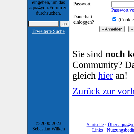
eingeben, um das
Passwort:
aqua4you-Forum zu
Passwort ve
durchsuchen.
Dauerhaft
(Cookies
einloggen?
Erweiterte Suche
Sie sind
noch k
Community? Dan
gleich
hier
an!
Zurück zur vorh
© 2000-2023
Startseite
·
Über aqua4y
Sebastian Wilken
Links
·
Nutzungsbedi