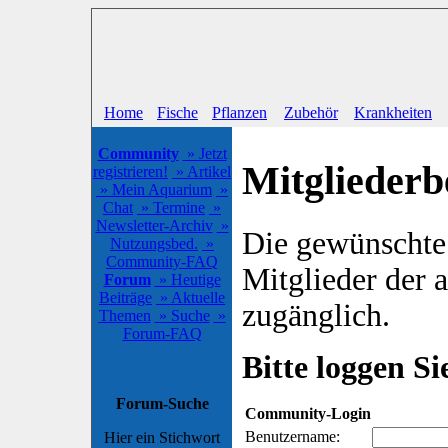
Home
Fische
Pflanzen
Zubehör
Krankheiten
Community
» Jetzt
Mitgliederb
registrieren!
» Artikel
» Mein Aquarium
»
Chat
» Termine
»
Newsletter-Archiv
»
Die gewünschte S
Nutzungsbed.
»
Community-FAQ
Mitglieder der
Forum
» Heutige
Beiträge
» Aktuelle
zugänglich.
Themen
» Suche
»
Forum-FAQ
Bitte loggen Sie
Forum-Suche
Community-Login
Benutzername:
Hier ein Stichwort