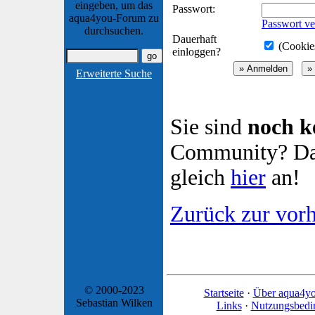
eingeben, um das
Passwort:
aqua4you-Forum zu
Passwort ve
durchsuchen.
Dauerhaft
(Cookies
einloggen?
Erweiterte Suche
Sie sind
noch k
Community? Dan
gleich
hier
an!
Zurück zur vorh
© 2000-2023
Startseite
·
Über aqua4y
Sebastian Wilken
Links
·
Nutzungsbedi