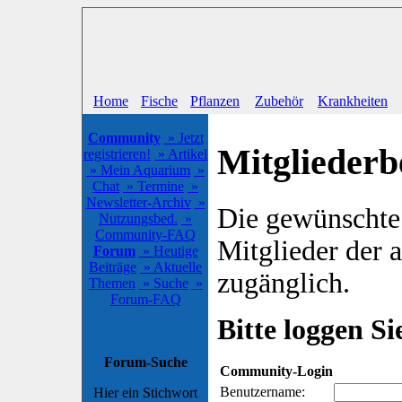
Home
Fische
Pflanzen
Zubehör
Krankheiten
Community
» Jetzt
Mitgliederb
registrieren!
» Artikel
» Mein Aquarium
»
Chat
» Termine
»
Newsletter-Archiv
»
Die gewünschte S
Nutzungsbed.
»
Community-FAQ
Mitglieder der
Forum
» Heutige
Beiträge
» Aktuelle
zugänglich.
Themen
» Suche
»
Forum-FAQ
Bitte loggen Sie
Forum-Suche
Community-Login
Benutzername:
Hier ein Stichwort