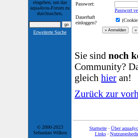
eingeben, um das
Passwort:
aqua4you-Forum zu
Passwort ve
durchsuchen.
Dauerhaft
(Cookies
einloggen?
Erweiterte Suche
Sie sind
noch k
Community? Dan
gleich
hier
an!
Zurück zur vorh
© 2000-2023
Startseite
·
Über aqua4y
Sebastian Wilken
Links
·
Nutzungsbedi