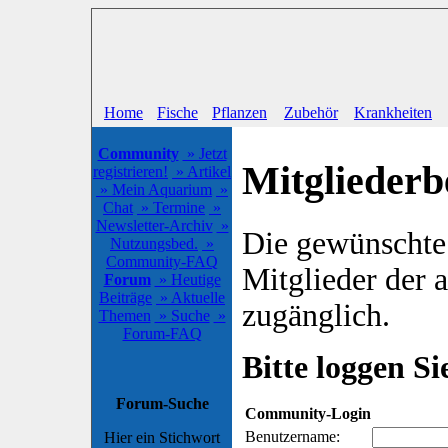
Home
Fische
Pflanzen
Zubehör
Krankheiten
Community
» Jetzt
Mitgliederb
registrieren!
» Artikel
» Mein Aquarium
»
Chat
» Termine
»
Newsletter-Archiv
»
Die gewünschte S
Nutzungsbed.
»
Community-FAQ
Mitglieder der
Forum
» Heutige
Beiträge
» Aktuelle
zugänglich.
Themen
» Suche
»
Forum-FAQ
Bitte loggen Sie
Forum-Suche
Community-Login
Benutzername:
Hier ein Stichwort