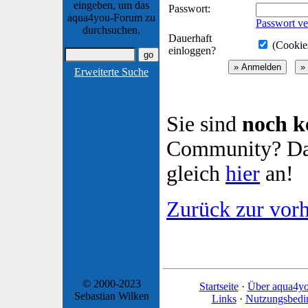
eingeben, um das
Passwort:
aqua4you-Forum zu
Passwort ve
durchsuchen.
Dauerhaft
(Cookies
einloggen?
Erweiterte Suche
Sie sind
noch k
Community? Dan
gleich
hier
an!
Zurück zur vorh
© 2000-2023
Startseite
·
Über aqua4y
Sebastian Wilken
Links
·
Nutzungsbedi