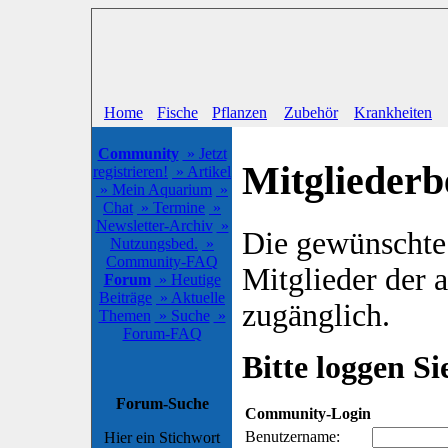
Home
Fische
Pflanzen
Zubehör
Krankheiten
Community
» Jetzt
Mitgliederb
registrieren!
» Artikel
» Mein Aquarium
»
Chat
» Termine
»
Newsletter-Archiv
»
Die gewünschte S
Nutzungsbed.
»
Community-FAQ
Mitglieder der
Forum
» Heutige
Beiträge
» Aktuelle
zugänglich.
Themen
» Suche
»
Forum-FAQ
Bitte loggen Sie
Forum-Suche
Community-Login
Benutzername:
Hier ein Stichwort