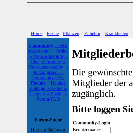
Home
Fische
Pflanzen
Zubehör
Krankheiten
Community
» Jetzt
Mitgliederb
registrieren!
» Artikel
» Mein Aquarium
»
Chat
» Termine
»
Newsletter-Archiv
»
Die gewünschte S
Nutzungsbed.
»
Community-FAQ
Mitglieder der
Forum
» Heutige
Beiträge
» Aktuelle
zugänglich.
Themen
» Suche
»
Forum-FAQ
Bitte loggen Sie
Forum-Suche
Community-Login
Benutzername:
Hier ein Stichwort