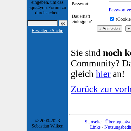
eingeben, um das
Passwort:
aqua4you-Forum zu
Passwort ve
durchsuchen.
Dauerhaft
(Cookies
einloggen?
Erweiterte Suche
Sie sind
noch k
Community? Dan
gleich
hier
an!
Zurück zur vorh
© 2000-2023
Startseite
·
Über aqua4y
Sebastian Wilken
Links
·
Nutzungsbedi