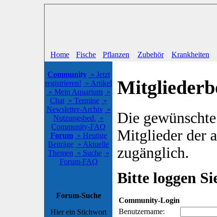
Home
Fische
Pflanzen
Zubehör
Krankheiten
Community
» Jetzt
Mitgliederb
registrieren!
» Artikel
» Mein Aquarium
»
Chat
» Termine
»
Newsletter-Archiv
»
Die gewünschte S
Nutzungsbed.
»
Community-FAQ
Mitglieder der
Forum
» Heutige
Beiträge
» Aktuelle
zugänglich.
Themen
» Suche
»
Forum-FAQ
Bitte loggen Sie
Forum-Suche
Community-Login
Benutzername:
Hier ein Stichwort