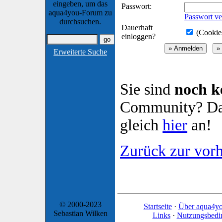
eingeben, um das
Passwort:
aqua4you-Forum zu
Passwort ve
durchsuchen.
Dauerhaft
(Cookies
einloggen?
Erweiterte Suche
Sie sind
noch k
Community? Dan
gleich
hier
an!
Zurück zur vorh
© 2000-2023
Startseite
·
Über aqua4y
Sebastian Wilken
Links
·
Nutzungsbedi