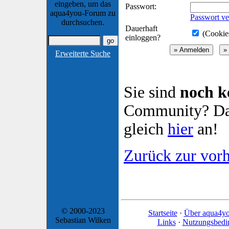
eingeben, um das
Passwort:
aqua4you-Forum zu
Passwort ve
durchsuchen.
Dauerhaft
(Cookies
einloggen?
Erweiterte Suche
Sie sind
noch k
Community? Dan
gleich
hier
an!
Zurück zur vorh
© 2000-2023
Startseite
·
Über aqua4y
Sebastian Wilken
Links
·
Nutzungsbedi