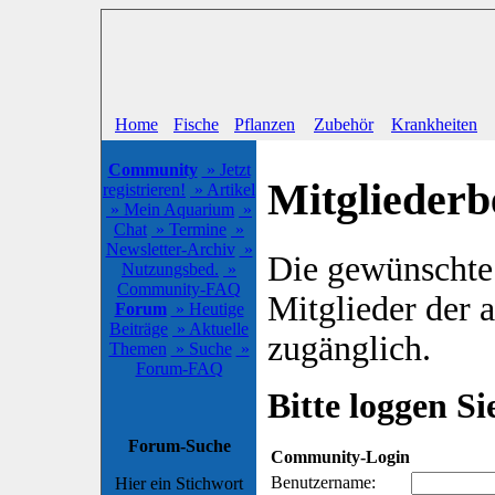
Home
Fische
Pflanzen
Zubehör
Krankheiten
Community
» Jetzt
Mitgliederb
registrieren!
» Artikel
» Mein Aquarium
»
Chat
» Termine
»
Newsletter-Archiv
»
Die gewünschte S
Nutzungsbed.
»
Community-FAQ
Mitglieder der
Forum
» Heutige
Beiträge
» Aktuelle
zugänglich.
Themen
» Suche
»
Forum-FAQ
Bitte loggen Sie
Forum-Suche
Community-Login
Benutzername:
Hier ein Stichwort