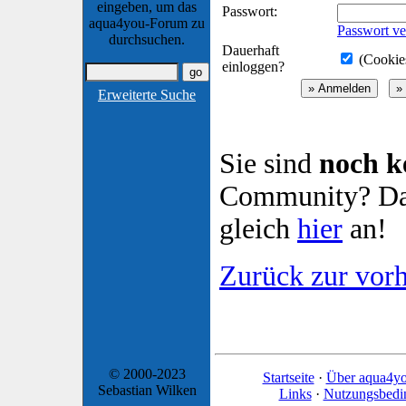
eingeben, um das
Passwort:
aqua4you-Forum zu
Passwort ve
durchsuchen.
Dauerhaft
(Cookies
einloggen?
Erweiterte Suche
Sie sind
noch k
Community? Dan
gleich
hier
an!
Zurück zur vorh
© 2000-2023
Startseite
·
Über aqua4y
Sebastian Wilken
Links
·
Nutzungsbedi