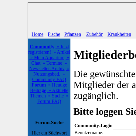
Home
Fische
Pflanzen
Zubehör
Krankheiten
Community
» Jetzt
Mitgliederb
registrieren!
» Artikel
» Mein Aquarium
»
Chat
» Termine
»
Newsletter-Archiv
»
Die gewünschte S
Nutzungsbed.
»
Community-FAQ
Mitglieder der
Forum
» Heutige
Beiträge
» Aktuelle
zugänglich.
Themen
» Suche
»
Forum-FAQ
Bitte loggen Sie
Forum-Suche
Community-Login
Benutzername:
Hier ein Stichwort