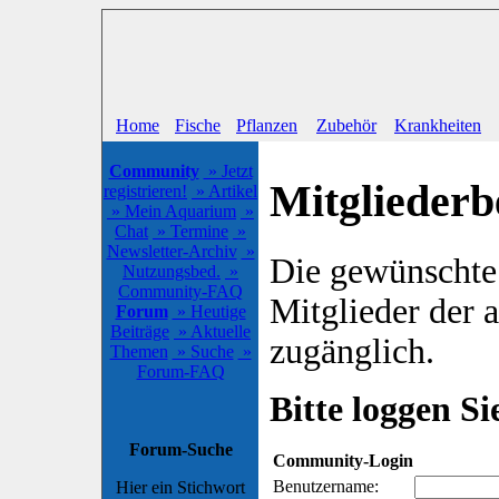
Home
Fische
Pflanzen
Zubehör
Krankheiten
Community
» Jetzt
Mitgliederb
registrieren!
» Artikel
» Mein Aquarium
»
Chat
» Termine
»
Newsletter-Archiv
»
Die gewünschte S
Nutzungsbed.
»
Community-FAQ
Mitglieder der
Forum
» Heutige
Beiträge
» Aktuelle
zugänglich.
Themen
» Suche
»
Forum-FAQ
Bitte loggen Sie
Forum-Suche
Community-Login
Benutzername:
Hier ein Stichwort