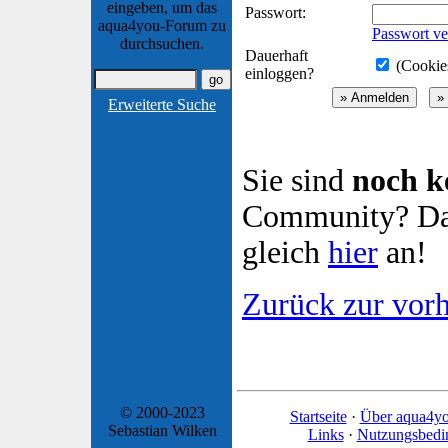
eingeben, um das
Passwort:
aqua4you-Forum zu
Passwort ve
durchsuchen.
Dauerhaft
(Cookies
einloggen?
Erweiterte Suche
Sie sind
noch k
Community? Dan
gleich
hier
an!
Zurück zur vorh
© 2000-2023
Startseite
·
Über aqua4y
Sebastian Wilken
Links
·
Nutzungsbedi