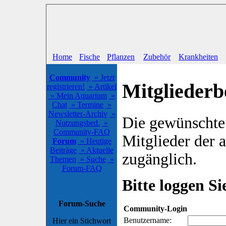
Home
Fische
Pflanzen
Zubehör
Krankheiten
Community
» Jetzt
Mitgliederb
registrieren!
» Artikel
» Mein Aquarium
»
Chat
» Termine
»
Newsletter-Archiv
»
Die gewünschte S
Nutzungsbed.
»
Community-FAQ
Mitglieder der
Forum
» Heutige
Beiträge
» Aktuelle
zugänglich.
Themen
» Suche
»
Forum-FAQ
Bitte loggen Sie
Forum-Suche
Community-Login
Benutzername:
Hier ein Stichwort