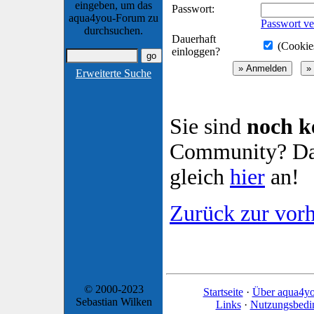
eingeben, um das
Passwort:
aqua4you-Forum zu
Passwort ve
durchsuchen.
Dauerhaft
(Cookies
einloggen?
Erweiterte Suche
Sie sind
noch k
Community? Dan
gleich
hier
an!
Zurück zur vorh
© 2000-2023
Startseite
·
Über aqua4y
Sebastian Wilken
Links
·
Nutzungsbedi