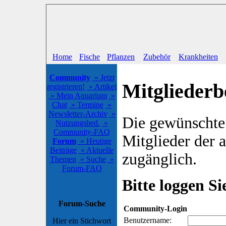
Home
Fische
Pflanzen
Zubehör
Krankheiten
Community
» Jetzt
Mitgliederb
registrieren!
» Artikel
» Mein Aquarium
»
Chat
» Termine
»
Newsletter-Archiv
»
Die gewünschte S
Nutzungsbed.
»
Community-FAQ
Mitglieder der
Forum
» Heutige
Beiträge
» Aktuelle
zugänglich.
Themen
» Suche
»
Forum-FAQ
Bitte loggen Sie
Forum-Suche
Community-Login
Benutzername:
Hier ein Stichwort