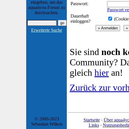
eingeben, um das
Passwort:
aqua4you-Forum zu
Passwort ve
durchsuchen.
Dauerhaft
(Cookies
einloggen?
Erweiterte Suche
Sie sind
noch k
Community? Dan
gleich
hier
an!
Zurück zur vorh
© 2000-2023
Startseite
·
Über aqua4y
Sebastian Wilken
Links
·
Nutzungsbedi