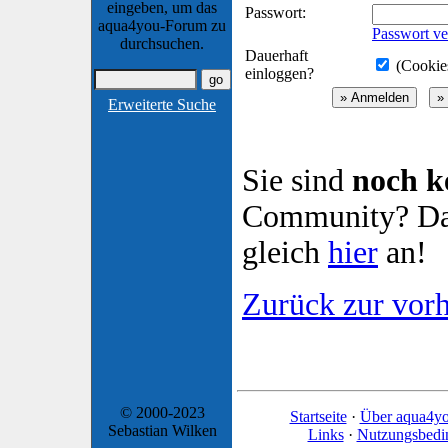
eingeben, um das
Passwort:
aqua4you-Forum zu
Passwort ve
durchsuchen.
Dauerhaft
(Cookies
einloggen?
Erweiterte Suche
Sie sind
noch k
Community? Dan
gleich
hier
an!
Zurück zur vorh
© 2000-2023
Startseite
·
Über aqua4y
Sebastian Wilken
Links
·
Nutzungsbedi