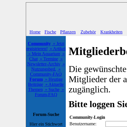
Home
Fische
Pflanzen
Zubehör
Krankheiten
Community
» Jetzt
Mitgliederb
registrieren!
» Artikel
» Mein Aquarium
»
Chat
» Termine
»
Newsletter-Archiv
»
Die gewünschte S
Nutzungsbed.
»
Community-FAQ
Mitglieder der
Forum
» Heutige
Beiträge
» Aktuelle
zugänglich.
Themen
» Suche
»
Forum-FAQ
Bitte loggen Sie
Forum-Suche
Community-Login
Benutzername:
Hier ein Stichwort