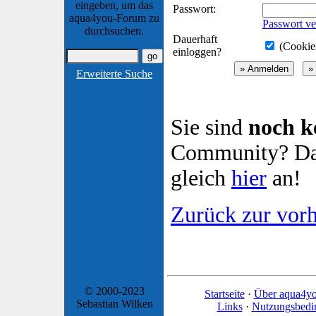
eingeben, um das
Passwort:
aqua4you-Forum zu
Passwort ve
durchsuchen.
Dauerhaft
(Cookies
einloggen?
Erweiterte Suche
Sie sind
noch k
Community? Dan
gleich
hier
an!
Zurück zur vorh
© 2000-2023
Startseite
·
Über aqua4y
Sebastian Wilken
Links
·
Nutzungsbedi