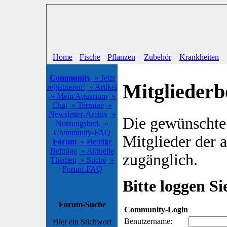
Home
Fische
Pflanzen
Zubehör
Krankheiten
Community
» Jetzt
Mitgliederb
registrieren!
» Artikel
» Mein Aquarium
»
Chat
» Termine
»
Newsletter-Archiv
»
Die gewünschte S
Nutzungsbed.
»
Community-FAQ
Mitglieder der
Forum
» Heutige
Beiträge
» Aktuelle
zugänglich.
Themen
» Suche
»
Forum-FAQ
Bitte loggen Sie
Forum-Suche
Community-Login
Benutzername:
Hier ein Stichwort