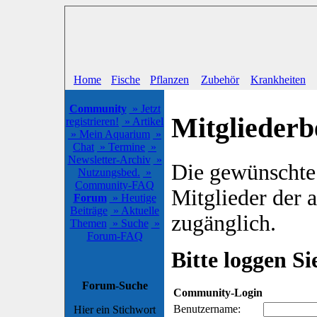
Home
Fische
Pflanzen
Zubehör
Krankheiten
Community
» Jetzt
Mitgliederb
registrieren!
» Artikel
» Mein Aquarium
»
Chat
» Termine
»
Newsletter-Archiv
»
Die gewünschte S
Nutzungsbed.
»
Community-FAQ
Mitglieder der
Forum
» Heutige
Beiträge
» Aktuelle
zugänglich.
Themen
» Suche
»
Forum-FAQ
Bitte loggen Sie
Forum-Suche
Community-Login
Benutzername:
Hier ein Stichwort