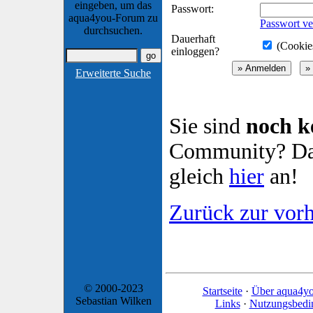
eingeben, um das
Passwort:
aqua4you-Forum zu
Passwort ve
durchsuchen.
Dauerhaft
(Cookies
einloggen?
Erweiterte Suche
Sie sind
noch k
Community? Dan
gleich
hier
an!
Zurück zur vorh
© 2000-2023
Startseite
·
Über aqua4y
Sebastian Wilken
Links
·
Nutzungsbedi