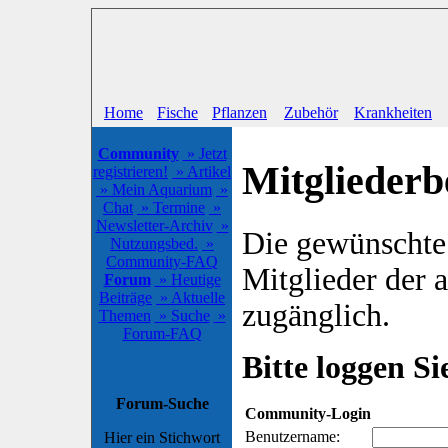
Home
Fische
Pflanzen
Zubehör
Krankheiten
Community
» Jetzt
Mitgliederb
registrieren!
» Artikel
» Mein Aquarium
»
Chat
» Termine
»
Newsletter-Archiv
»
Die gewünschte S
Nutzungsbed.
»
Community-FAQ
Mitglieder der
Forum
» Heutige
Beiträge
» Aktuelle
zugänglich.
Themen
» Suche
»
Forum-FAQ
Bitte loggen Sie
Forum-Suche
Community-Login
Benutzername:
Hier ein Stichwort