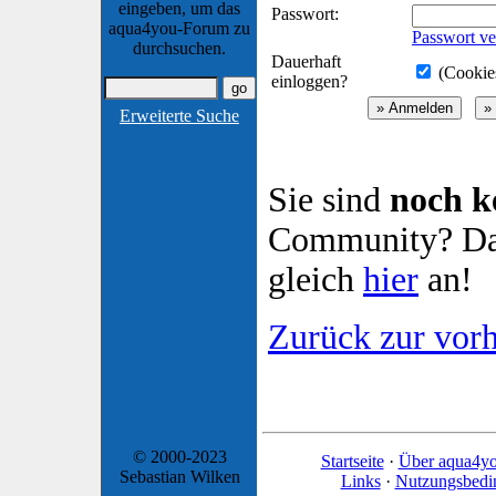
eingeben, um das
Passwort:
aqua4you-Forum zu
Passwort ve
durchsuchen.
Dauerhaft
(Cookies
einloggen?
Erweiterte Suche
Sie sind
noch k
Community? Dan
gleich
hier
an!
Zurück zur vorh
© 2000-2023
Startseite
·
Über aqua4y
Sebastian Wilken
Links
·
Nutzungsbedi