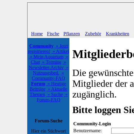
Home
Fische
Pflanzen
Zubehör
Krankheiten
Community
» Jetzt
Mitgliederb
registrieren!
» Artikel
» Mein Aquarium
»
Chat
» Termine
»
Newsletter-Archiv
»
Die gewünschte S
Nutzungsbed.
»
Community-FAQ
Mitglieder der
Forum
» Heutige
Beiträge
» Aktuelle
zugänglich.
Themen
» Suche
»
Forum-FAQ
Bitte loggen Sie
Forum-Suche
Community-Login
Benutzername:
Hier ein Stichwort