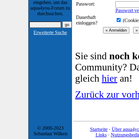
eingeben, um das
Passwort:
aqua4you-Forum zu
Passwort ve
durchsuchen.
Dauerhaft
(Cookies
einloggen?
Erweiterte Suche
Sie sind
noch k
Community? Dan
gleich
hier
an!
Zurück zur vorh
© 2000-2023
Startseite
·
Über aqua4y
Sebastian Wilken
Links
·
Nutzungsbedi