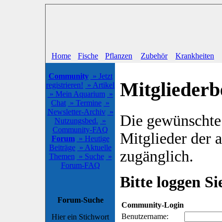
Home
Fische
Pflanzen
Zubehör
Krankheiten
Community
» Jetzt
Mitgliederb
registrieren!
» Artikel
» Mein Aquarium
»
Chat
» Termine
»
Newsletter-Archiv
»
Die gewünschte S
Nutzungsbed.
»
Community-FAQ
Mitglieder der
Forum
» Heutige
Beiträge
» Aktuelle
zugänglich.
Themen
» Suche
»
Forum-FAQ
Bitte loggen Sie
Forum-Suche
Community-Login
Benutzername:
Hier ein Stichwort