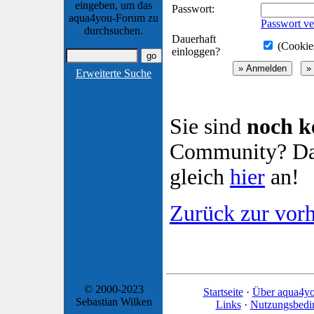
eingeben, um das
Passwort:
aqua4you-Forum zu
Passwort ve
durchsuchen.
Dauerhaft
(Cookies
einloggen?
Erweiterte Suche
Sie sind
noch k
Community? Dan
gleich
hier
an!
Zurück zur vorh
© 2000-2023
Startseite
·
Über aqua4y
Sebastian Wilken
Links
·
Nutzungsbedi