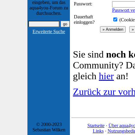
eingeben, um das
Passwort:
aqua4you-Forum zu
Passwort ve
durchsuchen.
Dauerhaft
(Cookies
einloggen?
Erweiterte Suche
Sie sind
noch k
Community? Dan
gleich
hier
an!
Zurück zur vorh
© 2000-2023
Startseite
·
Über aqua4y
Sebastian Wilken
Links
·
Nutzungsbedi