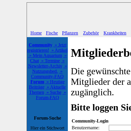
Home
Fische
Pflanzen
Zubehör
Krankheiten
Community
» Jetzt
Mitgliederb
registrieren!
» Artikel
» Mein Aquarium
»
Chat
» Termine
»
Newsletter-Archiv
»
Die gewünschte S
Nutzungsbed.
»
Community-FAQ
Mitglieder der
Forum
» Heutige
Beiträge
» Aktuelle
zugänglich.
Themen
» Suche
»
Forum-FAQ
Bitte loggen Sie
Forum-Suche
Community-Login
Benutzername:
Hier ein Stichwort