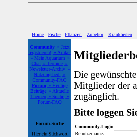
Home
Fische
Pflanzen
Zubehör
Krankheiten
Community
» Jetzt
Mitgliederb
registrieren!
» Artikel
» Mein Aquarium
»
Chat
» Termine
»
Newsletter-Archiv
»
Die gewünschte S
Nutzungsbed.
»
Community-FAQ
Mitglieder der
Forum
» Heutige
Beiträge
» Aktuelle
zugänglich.
Themen
» Suche
»
Forum-FAQ
Bitte loggen Sie
Forum-Suche
Community-Login
Benutzername:
Hier ein Stichwort