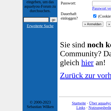
eingeben, um das
Passwort:
aqua4you-Forum zu
Passwort ve
durchsuchen.
Dauerhaft
(Cookies
einloggen?
Erweiterte Suche
Sie sind
noch k
Community? Dan
gleich
hier
an!
Zurück zur vorh
© 2000-2023
Startseite
·
Über aqua4y
Sebastian Wilken
Links
·
Nutzungsbedi