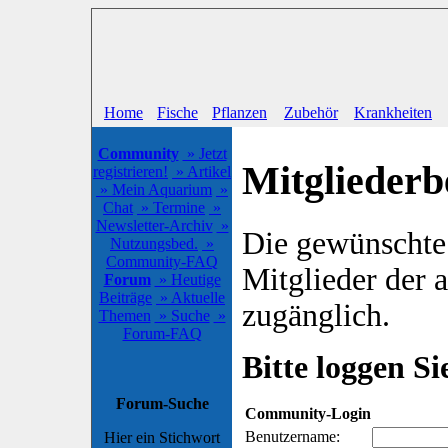
Home
Fische
Pflanzen
Zubehör
Krankheiten
Community
» Jetzt
Mitgliederb
registrieren!
» Artikel
» Mein Aquarium
»
Chat
» Termine
»
Newsletter-Archiv
»
Die gewünschte S
Nutzungsbed.
»
Community-FAQ
Mitglieder der
Forum
» Heutige
Beiträge
» Aktuelle
zugänglich.
Themen
» Suche
»
Forum-FAQ
Bitte loggen Sie
Forum-Suche
Community-Login
Benutzername:
Hier ein Stichwort