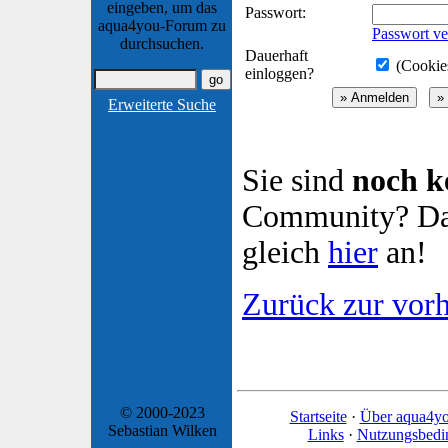
eingeben, um das
Passwort:
aqua4you-Forum zu
Passwort ve
durchsuchen.
Dauerhaft
(Cookies
einloggen?
Erweiterte Suche
Sie sind
noch k
Community? Dan
gleich
hier
an!
Zurück zur vorh
© 2000-2023
Startseite
·
Über aqua4y
Sebastian Wilken
Links
·
Nutzungsbedi