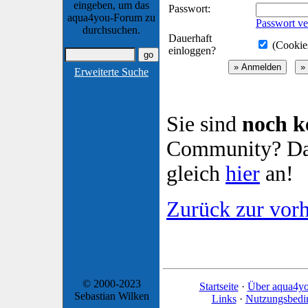
eingeben, um das
Passwort:
aqua4you-Forum zu
Passwort ve
durchsuchen.
Dauerhaft
(Cookies
einloggen?
Erweiterte Suche
Sie sind
noch k
Community? Dan
gleich
hier
an!
Zurück zur vorh
© 2000-2023
Startseite
·
Über aqua4y
Sebastian Wilken
Links
·
Nutzungsbedi