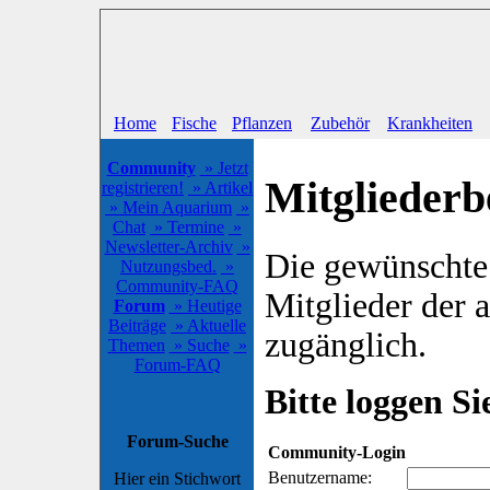
Home
Fische
Pflanzen
Zubehör
Krankheiten
Community
» Jetzt
Mitgliederb
registrieren!
» Artikel
» Mein Aquarium
»
Chat
» Termine
»
Newsletter-Archiv
»
Die gewünschte S
Nutzungsbed.
»
Community-FAQ
Mitglieder der
Forum
» Heutige
Beiträge
» Aktuelle
zugänglich.
Themen
» Suche
»
Forum-FAQ
Bitte loggen Sie
Forum-Suche
Community-Login
Benutzername:
Hier ein Stichwort