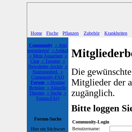
Home
Fische
Pflanzen
Zubehör
Krankheiten
Community
» Jetzt
Mitgliederb
registrieren!
» Artikel
» Mein Aquarium
»
Chat
» Termine
»
Newsletter-Archiv
»
Die gewünschte S
Nutzungsbed.
»
Community-FAQ
Mitglieder der
Forum
» Heutige
Beiträge
» Aktuelle
zugänglich.
Themen
» Suche
»
Forum-FAQ
Bitte loggen Sie
Forum-Suche
Community-Login
Benutzername:
Hier ein Stichwort