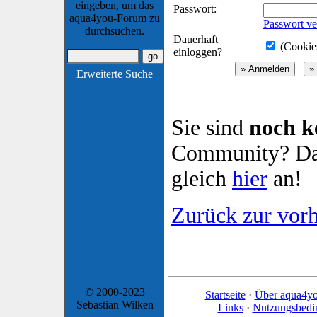
eingeben, um das
Passwort:
aqua4you-Forum zu
Passwort ve
durchsuchen.
Dauerhaft
(Cookies
einloggen?
Erweiterte Suche
Sie sind
noch k
Community? Dan
gleich
hier
an!
Zurück zur vorh
© 2000-2023
Startseite
·
Über aqua4y
Sebastian Wilken
Links
·
Nutzungsbedi