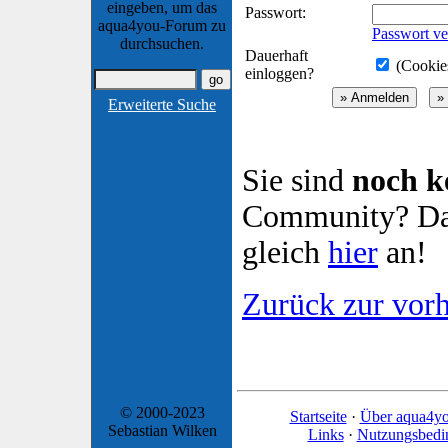
eingeben, um das
Passwort:
aqua4you-Forum zu
Passwort ve
durchsuchen.
Dauerhaft
(Cookies
einloggen?
Erweiterte Suche
Sie sind
noch k
Community? Dan
gleich
hier
an!
Zurück zur vorh
© 2000-2023
Startseite
·
Über aqua4y
Sebastian Wilken
Links
·
Nutzungsbedi