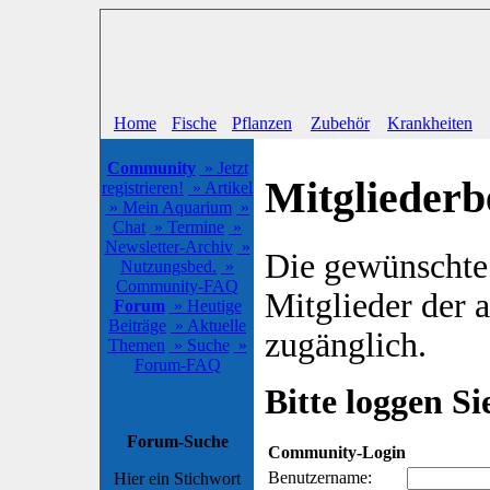
Home
Fische
Pflanzen
Zubehör
Krankheiten
Community
» Jetzt
Mitgliederb
registrieren!
» Artikel
» Mein Aquarium
»
Chat
» Termine
»
Newsletter-Archiv
»
Die gewünschte S
Nutzungsbed.
»
Community-FAQ
Mitglieder der
Forum
» Heutige
Beiträge
» Aktuelle
zugänglich.
Themen
» Suche
»
Forum-FAQ
Bitte loggen Sie
Forum-Suche
Community-Login
Benutzername:
Hier ein Stichwort