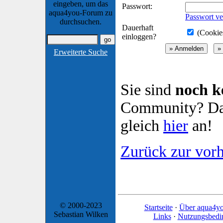
eingeben, um das
Passwort:
aqua4you-Forum zu
Passwort ve
durchsuchen.
Dauerhaft
(Cookies
einloggen?
Erweiterte Suche
Sie sind
noch k
Community? Dan
gleich
hier
an!
Zurück zur vorh
© 2000-2023
Startseite
·
Über aqua4y
Sebastian Wilken
Links
·
Nutzungsbedi