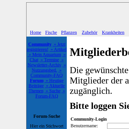
Home
Fische
Pflanzen
Zubehör
Krankheiten
Community
» Jetzt
Mitgliederb
registrieren!
» Artikel
» Mein Aquarium
»
Chat
» Termine
»
Newsletter-Archiv
»
Die gewünschte S
Nutzungsbed.
»
Community-FAQ
Mitglieder der
Forum
» Heutige
Beiträge
» Aktuelle
zugänglich.
Themen
» Suche
»
Forum-FAQ
Bitte loggen Sie
Forum-Suche
Community-Login
Benutzername:
Hier ein Stichwort