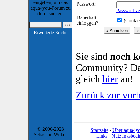
eingeben, um das
Passwort:
aqua4you-Forum zu
Passwort ve
durchsuchen.
Dauerhaft
(Cookies
einloggen?
Erweiterte Suche
Sie sind
noch k
Community? Dan
gleich
hier
an!
Zurück zur vorh
© 2000-2023
Startseite
·
Über aqua4y
Sebastian Wilken
Links
·
Nutzungsbedi