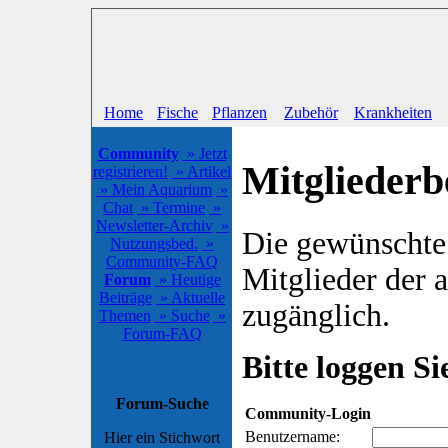
Home
Fische
Pflanzen
Zubehör
Krankheiten
Community
» Jetzt
Mitgliederb
registrieren!
» Artikel
» Mein Aquarium
»
Chat
» Termine
»
Newsletter-Archiv
»
Die gewünschte S
Nutzungsbed.
»
Community-FAQ
Mitglieder der
Forum
» Heutige
Beiträge
» Aktuelle
zugänglich.
Themen
» Suche
»
Forum-FAQ
Bitte loggen Sie
Forum-Suche
Community-Login
Benutzername:
Hier ein Stichwort