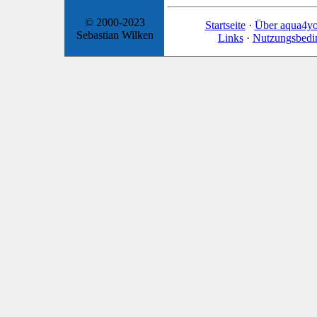
© 2000-2023
Startseite
·
Über aqua4y
Sebastian Wilken
Links
·
Nutzungsbedi