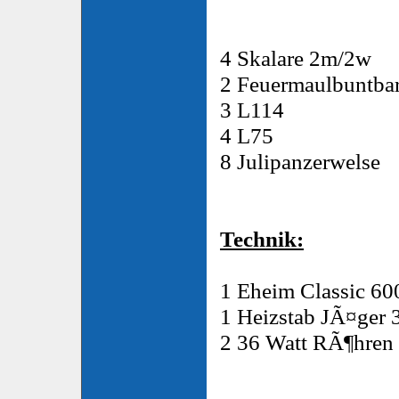
4 Skalare 2m/2w
2 Feuermaulbuntba
3 L114
4 L75
8 Julipanzerwelse
Technik:
1 Eheim Classic 60
1 Heizstab JÃ¤ger 
2 36 Watt RÃ¶hren