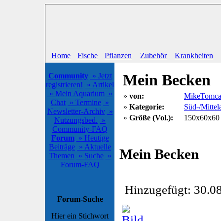
Home
Fische
Pflanzen
Zubehör
Krankheiten
Mein Becken
Community
» Jetzt
registrieren!
» Artikel
» Mein Aquarium
»
»
von:
MikeTomca
Chat
» Termine
»
»
Kategorie:
Süd-/Mittel
Newsletter-Archiv
»
»
Größe (Vol.):
150x60x60 
Nutzungsbed.
»
Community-FAQ
Forum
» Heutige
Beiträge
» Aktuelle
Mein Becken
Themen
» Suche
»
Forum-FAQ
Hinzugefügt: 30.08
Forum-Suche
Hier ein Stichwort