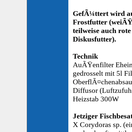
GefÃ¼ttert wird a
Frostfutter (wei
teilweise auch ro
Diskusfutter).
Technik
AuÃŸenfilter Eheim
gedrosselt mit 5l F
OberflÃ¤chenabsau
Diffusor (Luftzufuh
Heizstab 300W
Jetziger Fischbesa
X Corydoras sp. (ei