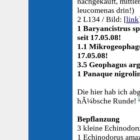
nachgekauft, mittle
leucomenas drin!)
2 L134 / Bild: [
link
1 Baryancistrus sp
seit 17.05.08!
1.1 Mikrogeophagus
17.05.08!
3.5 Geophagus argy
1 Panaque nigrolin
Die hier hab ich ab
hÃ¼bsche Runde!
Bepflanzung
3 kleine Echinodoru
1 Echinodorus ama