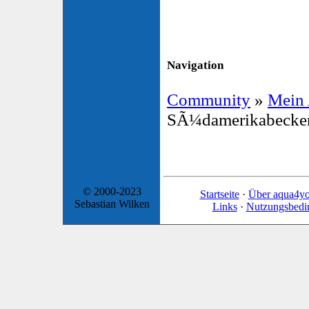
Navigation
Community
»
Mein
SÃ¼damerikabecke
© 2000-2023
Startseite
·
Über aqua4y
Sebastian Wilken
Links
·
Nutzungsbedi