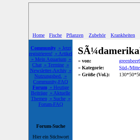
Home
Fische
Pflanzen
Zubehör
Krankheiten
SÃ¼damerika
Community
» Jetzt
registrieren!
» Artikel
» Mein Aquarium
»
»
von:
greenbeer
Chat
» Termine
»
»
Kategorie:
Süd-/Mitt
Newsletter-Archiv
»
»
Größe (Vol.):
130*50*50
Nutzungsbed.
»
Community-FAQ
Forum
» Heutige
Beiträge
» Aktuelle
Themen
» Suche
»
Forum-FAQ
Forum-Suche
Hier ein Stichwort