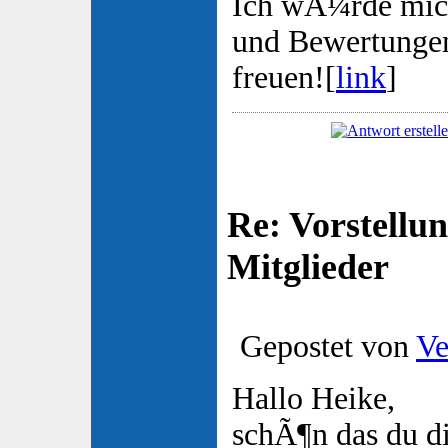
Ich wÃ¼rde mi
und Bewertunge
freuen![
link
]
Re: Vorstellu
Mitglieder
Gepostet von
Ve
Hallo Heike,
schÃ¶n das du di