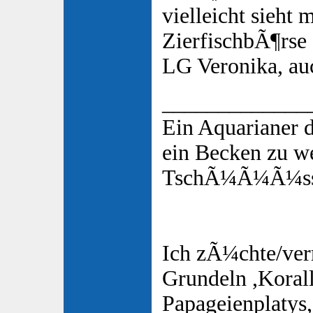
vielleicht sieht 
ZierfischbÃ¶rse 
LG Veronika, a
_____________
Ein Aquarianer 
ein Becken zu w
TschÃ¼Ã¼Ã¼s
Ich zÃ¼chte/ver
Grundeln ,Korall
Papageienplatys,