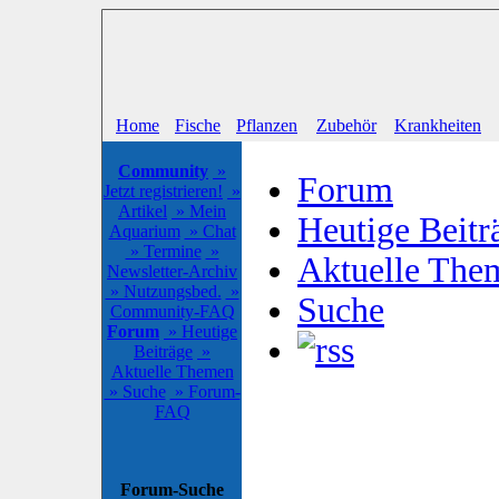
Home
Fische
Pflanzen
Zubehör
Krankheiten
Community
»
Forum
Jetzt registrieren!
»
Artikel
» Mein
Heutige Beitr
Aquarium
» Chat
» Termine
»
Aktuelle The
Newsletter-Archiv
» Nutzungsbed.
»
Suche
Community-FAQ
Forum
» Heutige
Beiträge
»
Aktuelle Themen
» Suche
» Forum-
FAQ
Forum-Suche