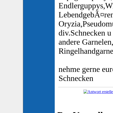
Endlerguppys,Wi
LebendgebÃ¤ren
Oryzia,Pseudomu
div.Schnecken u 
andere Garnelen
Ringelhandgarne
nehme gerne eu
Schnecken