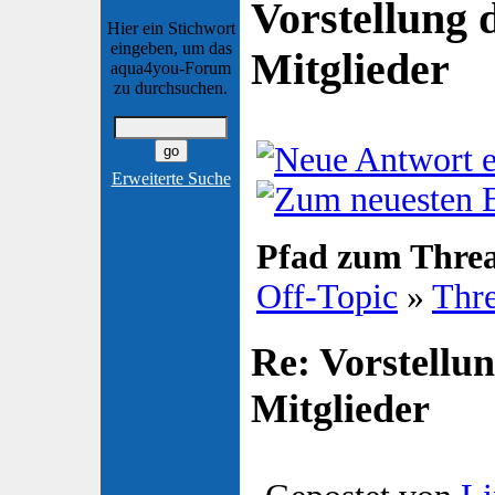
Vorstellung
Hier ein Stichwort
eingeben, um das
Mitglieder
aqua4you-Forum
zu durchsuchen.
Erweiterte Suche
Pfad zum Thre
Off-Topic
»
Thr
Re: Vorstellu
Mitglieder