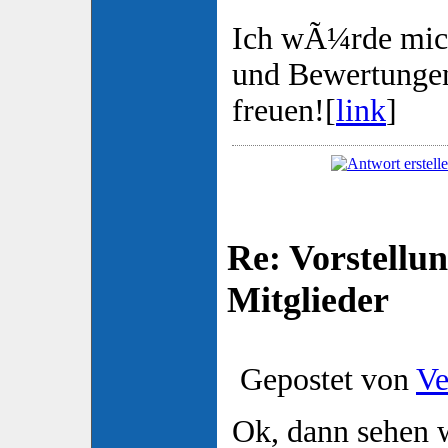
Ich wÃ¼rde mi
und Bewertunge
freuen![
link
]
Re: Vorstellu
Mitglieder
Gepostet von
Ve
Ok, dann sehen 