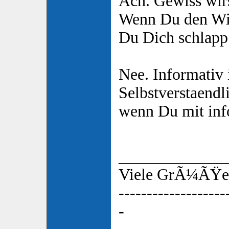
Ach. Gewiss wir
Wenn Du den Witz
Du Dich schlap
Nee. Informativ i
Selbstverstaendl
wenn Du mit inf
_____________
Viele GrÃ¼ÃŸe,
-------------------
-