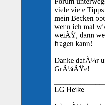
Forum unterwegs
viele viele Tipp
mein Becken opt
wenn ich mal wie
weiÃŸ, dann wei
fragen kann!
Danke dafÃ¼r u
GrÃ¼ÃŸe!
_____________
LG Heike