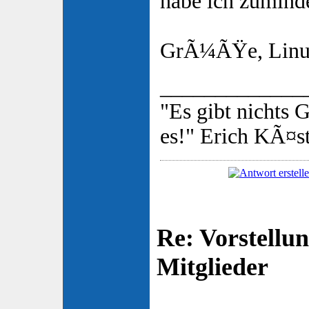
habe ich zuminde
GrÃ¼ÃŸe, Linu
_____________
"Es gibt nichts 
es!" Erich KÃ¤s
Re: Vorstellu
Mitglieder