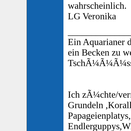
wahrscheinlich.
LG Veronika
_____________
Ein Aquarianer 
ein Becken zu w
TschÃ¼Ã¼Ã¼s
Ich zÃ¼chte/ver
Grundeln ,Korall
Papageienplatys,
Endlerguppys,Wi