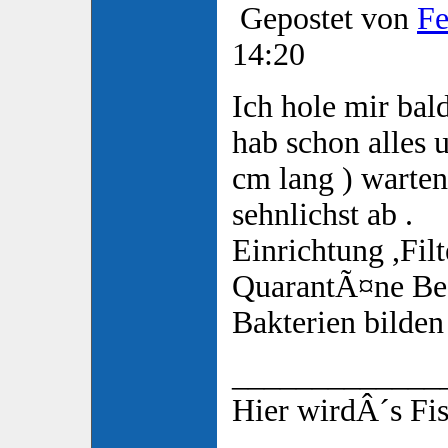
Gepostet von
Fe
14:20
Ich hole mir bal
hab schon alles 
cm lang ) warte
sehnlichst ab .
Einrichtung ,Fil
QuarantÃ¤ne Bec
Bakterien bilden 
_____________
Hier wirdÂ´s Fi