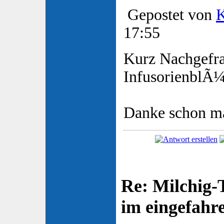
Gepostet von
K
17:55
Kurz Nachgefrag
InfusorienblÃ¼
Danke schon ma
Re: Milchig
im eingefah