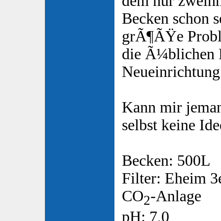
dem nur zweinm
Becken schon se
grÃ¶ÃŸe Proble
die Ã¼blichen 
Neueinrichtung
Kann mir jeman
selbst keine Id
Becken: 500L
Filter: Eheim 3
CO
-Anlage
2
pH: 7,0