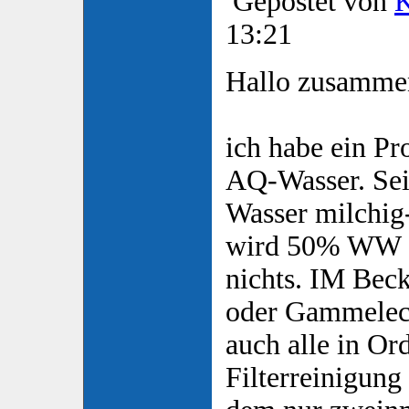
Gepostet von
K
13:21
Hallo zusamme
ich habe ein P
AQ-Wasser. Seit
Wasser milchig
wird 50% WW ge
nichts. IM Beck
oder Gammeleck
auch alle in Or
Filterreinigung