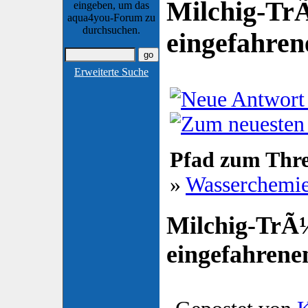
Milchig-Tr
eingeben, um das
aqua4you-Forum zu
durchsuchen.
eingefahre
Erweiterte Suche
Pfad zum Thr
»
Wasserchemi
Milchig-TrÃ
eingefahren