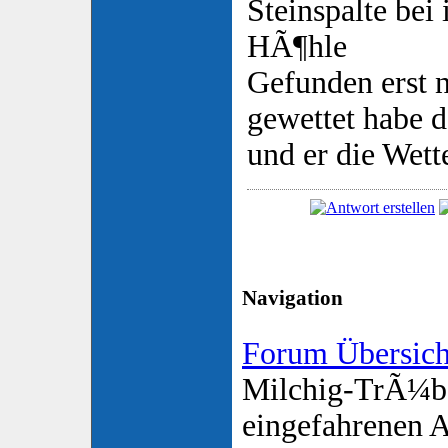
Steinspalte bei 
HÃ¶hle
Gefunden erst n
gewettet habe d
und er die Wett
Navigation
Forum Übersich
Milchig-TrÃ¼b
eingefahrenen 