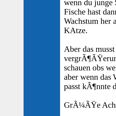
wenn du junge 
Fische hast da
Wachstum her a
KAtze.
Aber das musst 
vergrÃ¶ÃŸerun
schauen obs wel
aber wenn das 
passt kÃ¶nnte d
GrÃ¼ÃŸe Ach