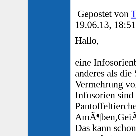
Gepostet von
T
19.06.13, 18:51
Hallo,
eine Infosorien
anderes als die
Vermehrung von
Infusorien sind
Pantoffeltierch
AmÃ¶ben,GeiÃŸ
Das kann schon