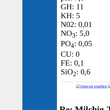
GH: 11
KH: 5
N02: 0,01
NO
: 5,0
3
PO
: 0,05
4
CU: 0
FE: 0,1
SiO
: 0,6
2
Re: Milchig