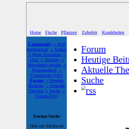
Home
Fische
Pflanzen
Zubehör
Krankheiten
Community
» Jetzt
Forum
registrieren!
» Artikel
» Mein Aquarium
»
Heutige Beit
Chat
» Termine
»
Newsletter-Archiv
»
Aktuelle Th
Nutzungsbed.
»
Community-FAQ
Suche
Forum
» Heutige
Beiträge
» Aktuelle
Themen
» Suche
»
Forum-FAQ
Forum-Suche
Hier ein Stichwort