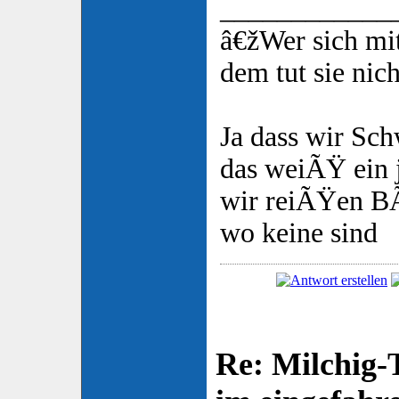
____________
â€žWer sich mit
dem tut sie nic
Ja dass wir Sch
das weiÃŸ ein 
wir reiÃŸen B
wo keine sind
Re: Milchig