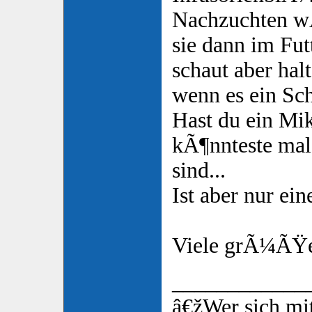
Nachzuchten wÃ
sie dann im Fu
schaut aber halt
wenn es ein Sc
Hast du ein Mi
kÃ¶nnteste mal
sind...
Ist aber nur ei
Viele grÃ¼ÃŸ
____________
â€žWer sich mit